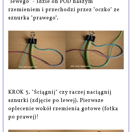
"lewego" - idzie on POD naszym
rzemieniem i przechodzi przez "oczko" ze
sznurka "prawego".
KROK 3. "Ściągnij" czy raczej naciągnij
sznurki (zdjęcie po lewej). Pierwsze
oplecenie wokół rzemienia gotowe (fotka
po prawej)!