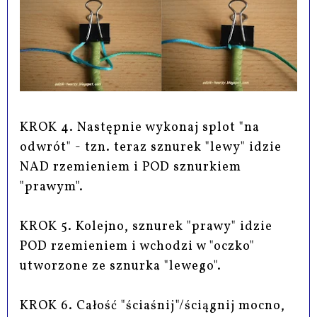
KROK 4. Następnie wykonaj splot "na
odwrót" - tzn. teraz sznurek "lewy" idzie
NAD rzemieniem i POD sznurkiem
"prawym".
KROK 5. Kolejno, sznurek "prawy" idzie
POD rzemieniem i wchodzi w "oczko"
utworzone ze sznurka "lewego".
KROK 6. Całość "ściaśnij"/ściągnij mocno,