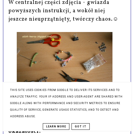
W centralnej części zdjęcia - gwiazda
powyższych instrukcji, a wokół niej
jeszcze nieuprzątnięty, twórczy chaos.☺
THIS SITE USES COOKIES FROM GOOGLE TO DELIVER ITS SERVICES AND TO
ANALYZE TRAFFIC. YOUR IP ADDRESS AND USER-AGENT ARE SHARED WITH
GOOGLE ALONG WITH PERFORMANCE AND SECURITY METRICS TO ENSURE
QUALITY OF SERVICE, GENERATE USAGE STATISTICS, AND TO DETECT AND
I tak, udało się -
makramowa
ADDRESS ABUSE.
bransoletka tak prezentuje się w pełnej
LEARN MORE
GOT IT
okazałości!