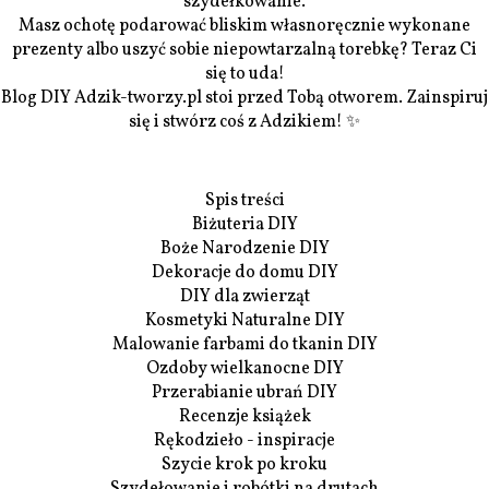
szydełkowanie.
Masz ochotę podarować bliskim własnoręcznie wykonane
prezenty albo uszyć sobie niepowtarzalną torebkę? Teraz Ci
się to uda!
Blog DIY Adzik-tworzy.pl stoi przed Tobą otworem. Zainspiruj
się i stwórz coś z Adzikiem! ✨
Spis treści
Biżuteria DIY
Boże Narodzenie DIY
Dekoracje do domu DIY
DIY dla zwierząt
Kosmetyki Naturalne DIY
Malowanie farbami do tkanin DIY
Ozdoby wielkanocne DIY
Przerabianie ubrań DIY
Recenzje książek
Rękodzieło - inspiracje
Szycie krok po kroku
Szydełowanie i robótki na drutach