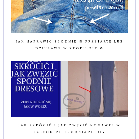
JAK NAPRAWIĆ SPODNIE 👖 PRZETARTE LUB
DZIURAWE W KROKU DIY ♻️
JAK SKRÓCIĆ I JAK ZWĘZIĆ NOGAWKI W
SZEROKICH SPODNIACH DIY