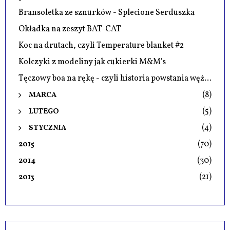
Bransoletka ze sznurków - Splecione Serduszka
Okładka na zeszyt BAT-CAT
Koc na drutach, czyli Temperature blanket #2
Kolczyki z modeliny jak cukierki M&M's
Tęczowy boa na rękę - czyli historia powstania węż...
(8)
MARCA
(5)
LUTEGO
(4)
STYCZNIA
(70)
2015
(30)
2014
(21)
2013