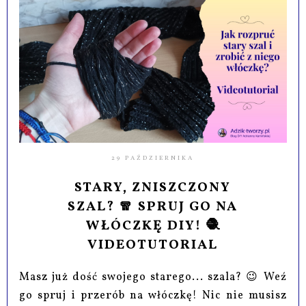
29 PAŹDZIERNIKA
STARY, ZNISZCZONY
SZAL? 🧣 SPRUJ GO NA
WŁÓCZKĘ DIY! 🧶
VIDEOTUTORIAL
Masz już dość swojego starego... szala? 😉 Weź
go spruj i przerób na włóczkę! Nic nie musisz