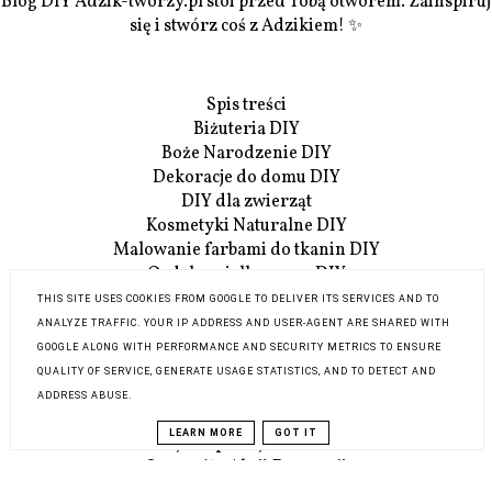
Blog DIY Adzik-tworzy.pl stoi przed Tobą otworem. Zainspiruj
się i stwórz coś z Adzikiem! ✨
Spis treści
Biżuteria DIY
Boże Narodzenie DIY
Dekoracje do domu DIY
DIY dla zwierząt
Kosmetyki Naturalne DIY
Malowanie farbami do tkanin DIY
Ozdoby wielkanocne DIY
Przerabianie ubrań DIY
THIS SITE USES COOKIES FROM GOOGLE TO DELIVER ITS SERVICES AND TO
Recenzje książek
ANALYZE TRAFFIC. YOUR IP ADDRESS AND USER-AGENT ARE SHARED WITH
Rękodzieło - inspiracje
GOOGLE ALONG WITH PERFORMANCE AND SECURITY METRICS TO ENSURE
Szycie krok po kroku
QUALITY OF SERVICE, GENERATE USAGE STATISTICS, AND TO DETECT AND
Szydełowanie i robótki na drutach
ADDRESS ABUSE.
Upcykling DIY
LEARN MORE
GOT IT
Akcja:Reperacja u Adzika
Szczegóły Akcji:Reperacji