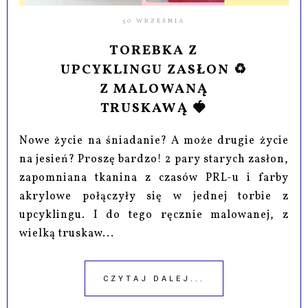
30 WRZEŚNIA
TOREBKA Z
UPCYKLINGU ZASŁON ♻️
Z MALOWANĄ
TRUSKAWĄ 🍓
Nowe życie na śniadanie? A może drugie życie
na jesień? Proszę bardzo! 2 pary starych zasłon,
zapomniana tkanina z czasów PRL-u i farby
akrylowe połączyły się w jednej torbie z
upcyklingu. I do tego ręcznie malowanej, z
wielką truskaw...
CZYTAJ DALEJ...