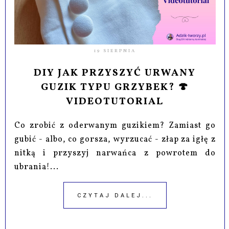
19 SIERPNIA
DIY JAK PRZYSZYĆ URWANY
GUZIK TYPU GRZYBEK? 🍄
VIDEOTUTORIAL
Co zrobić z oderwanym guzikiem? Zamiast go
gubić - albo, co gorsza, wyrzucać - złap za igłę z
nitką i przyszyj narwańca z powrotem do
ubrania!...
CZYTAJ DALEJ...