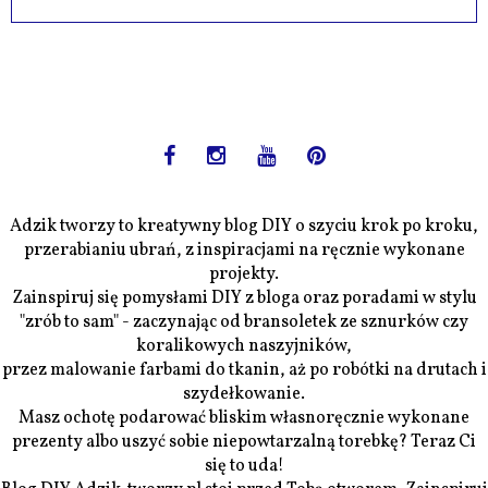
Adzik tworzy to kreatywny blog DIY o szyciu krok po kroku,
przerabianiu ubrań, z inspiracjami na ręcznie wykonane
projekty.
Zainspiruj się pomysłami DIY z bloga oraz poradami w stylu
"zrób to sam" - zaczynając od bransoletek ze sznurków czy
koralikowych naszyjników,
przez malowanie farbami do tkanin, aż po robótki na drutach i
szydełkowanie.
Masz ochotę podarować bliskim własnoręcznie wykonane
prezenty albo uszyć sobie niepowtarzalną torebkę? Teraz Ci
się to uda!