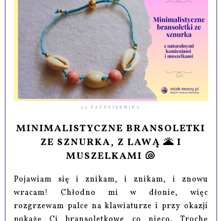
23 PAŹDZIERNIKA
MINIMALISTYCZNE BRANSOLETKI
ZE SZNURKA, Z LAWĄ 🌋 I
MUSZELKAMI 🐚
Pojawiam się i znikam, i znikam, i znowu
wracam! Chłodno mi w dłonie, więc
rozgrzewam palce na klawiaturze i przy okazji
pokażę Ci bransoletkowe co nieco. Trochę