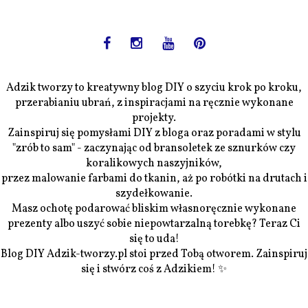
Adzik tworzy to kreatywny blog DIY o szyciu krok po kroku,
przerabianiu ubrań, z inspiracjami na ręcznie wykonane
projekty.
Zainspiruj się pomysłami DIY z bloga oraz poradami w stylu
"zrób to sam" - zaczynając od bransoletek ze sznurków czy
koralikowych naszyjników,
przez malowanie farbami do tkanin, aż po robótki na drutach i
szydełkowanie.
Masz ochotę podarować bliskim własnoręcznie wykonane
prezenty albo uszyć sobie niepowtarzalną torebkę? Teraz Ci
się to uda!
Blog DIY Adzik-tworzy.pl stoi przed Tobą otworem. Zainspiruj
się i stwórz coś z Adzikiem! ✨