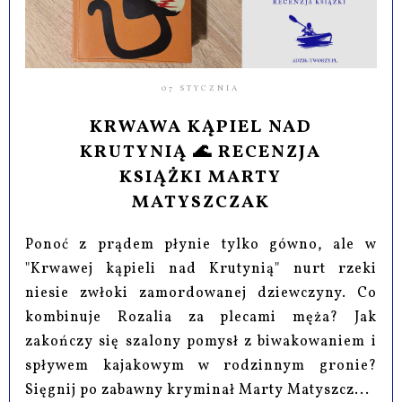
07 STYCZNIA
KRWAWA KĄPIEL NAD
KRUTYNIĄ 🌊 RECENZJA
KSIĄŻKI MARTY
MATYSZCZAK
Ponoć z prądem płynie tylko gówno, ale w
"Krwawej kąpieli nad Krutynią" nurt rzeki
niesie zwłoki zamordowanej dziewczyny. Co
kombinuje Rozalia za plecami męża? Jak
zakończy się szalony pomysł z biwakowaniem i
spływem kajakowym w rodzinnym gronie?
Sięgnij po zabawny kryminał Marty Matyszcz...