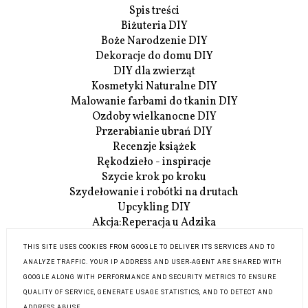
Spis treści
Biżuteria DIY
Boże Narodzenie DIY
Dekoracje do domu DIY
DIY dla zwierząt
Kosmetyki Naturalne DIY
Malowanie farbami do tkanin DIY
Ozdoby wielkanocne DIY
Przerabianie ubrań DIY
Recenzje książek
Rękodzieło - inspiracje
Szycie krok po kroku
Szydełowanie i robótki na drutach
Upcykling DIY
Akcja:Reperacja u Adzika
Szczegóły Akcji:Reperacji
THIS SITE USES COOKIES FROM GOOGLE TO DELIVER ITS SERVICES AND TO
O mnie
ANALYZE TRAFFIC. YOUR IP ADDRESS AND USER-AGENT ARE SHARED WITH
Współpraca
GOOGLE ALONG WITH PERFORMANCE AND SECURITY METRICS TO ENSURE
Kontakt
QUALITY OF SERVICE, GENERATE USAGE STATISTICS, AND TO DETECT AND
ADDRESS ABUSE.