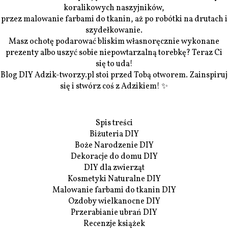
koralikowych naszyjników,
przez malowanie farbami do tkanin, aż po robótki na drutach i
szydełkowanie.
Masz ochotę podarować bliskim własnoręcznie wykonane
prezenty albo uszyć sobie niepowtarzalną torebkę? Teraz Ci
się to uda!
Blog DIY Adzik-tworzy.pl stoi przed Tobą otworem. Zainspiruj
się i stwórz coś z Adzikiem! ✨
Spis treści
Biżuteria DIY
Boże Narodzenie DIY
Dekoracje do domu DIY
DIY dla zwierząt
Kosmetyki Naturalne DIY
Malowanie farbami do tkanin DIY
Ozdoby wielkanocne DIY
Przerabianie ubrań DIY
Recenzje książek