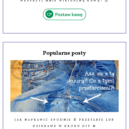
WESPRZYJ MNIE WIRTUALNĄ KAWĄ! 😉
Popularne posty
JAK NAPRAWIĆ SPODNIE 👖 PRZETARTE LUB
DZIURAWE W KROKU DIY ♻️