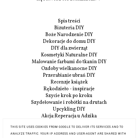
Spis treści
Biżuteria DIY
Boże Narodzenie DIY
Dekoracje do domu DIY
DIY dla zwierząt
Kosmetyki Naturalne DIY
Malowanie farbami do tkanin DIY
Ozdoby wielkanocne DIY
Przerabianie ubrań DIY
Recenzje książek
Rękodzieło - inspiracje
Szycie krok po kroku
Szydełowanie i robótki na drutach
Upcykling DIY
Akcja:Reperacja u Adzika
Szczegóły Akcji:Reperacji
THIS SITE USES COOKIES FROM GOOGLE TO DELIVER ITS SERVICES AND TO
O mnie
ANALYZE TRAFFIC. YOUR IP ADDRESS AND USER-AGENT ARE SHARED WITH
Współpraca