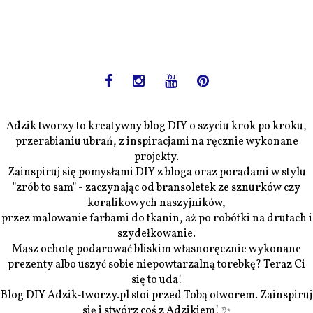
Adzik tworzy to kreatywny blog DIY o szyciu krok po kroku,
przerabianiu ubrań, z inspiracjami na ręcznie wykonane
projekty.
Zainspiruj się pomysłami DIY z bloga oraz poradami w stylu
"zrób to sam" - zaczynając od bransoletek ze sznurków czy
koralikowych naszyjników,
przez malowanie farbami do tkanin, aż po robótki na drutach i
szydełkowanie.
Masz ochotę podarować bliskim własnoręcznie wykonane
prezenty albo uszyć sobie niepowtarzalną torebkę? Teraz Ci
się to uda!
Blog DIY Adzik-tworzy.pl stoi przed Tobą otworem. Zainspiruj
się i stwórz coś z Adzikiem! ✨