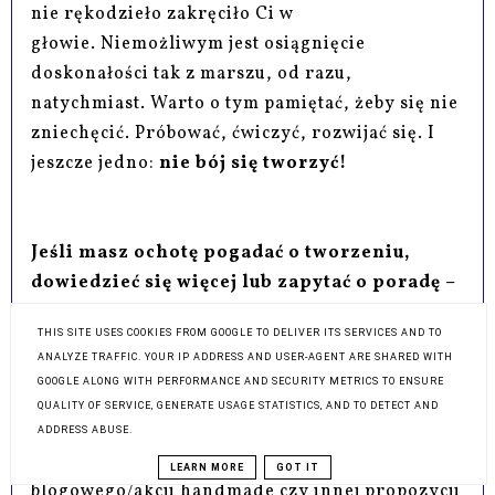
nie rękodzieło zakręciło Ci w
głowie.
Niemożliwym jest osiągnięcie
doskonałości tak z marszu, od razu,
natychmiast. Warto o tym pamiętać, żeby się nie
zniechęcić. Próbować, ćwiczyć, rozwijać się. I
jeszcze jedno:
nie bój się tworzyć!
Jeśli masz ochotę pogadać o tworzeniu,
dowiedzieć się więcej lub zapytać o poradę –
napisz do mnie!
THIS SITE USES COOKIES FROM GOOGLE TO DELIVER ITS SERVICES AND TO
ANALYZE TRAFFIC. YOUR IP ADDRESS AND USER-AGENT ARE SHARED WITH
→
blog@adzik-tworzy.pl
GOOGLE ALONG WITH PERFORMANCE AND SECURITY METRICS TO ENSURE
QUALITY OF SERVICE, GENERATE USAGE STATISTICS, AND TO DETECT AND
Śmiało kontaktuj się także w ramach
ADDRESS ABUSE.
zorganizowania wspólnego projektu
LEARN MORE
GOT IT
blogowego/akcji handmade czy innej propozycji