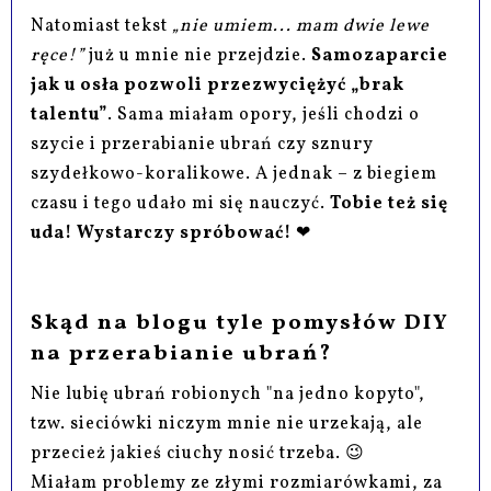
Natomiast tekst
„nie umiem... mam dwie lewe
ręce!”
już u mnie nie przejdzie.
Samozaparcie
jak u osła pozwoli przezwyciężyć „brak
talentu”
. Sama miałam opory, jeśli chodzi o
szycie i przerabianie ubrań czy sznury
szydełkowo-koralikowe. A jednak – z biegiem
czasu i tego udało mi się nauczyć.
Tobie też się
uda! Wystarczy spróbować!
❤
Skąd na blogu tyle pomysłów DIY
na przerabianie ubrań?
Nie lubię ubrań robionych "na jedno kopyto",
tzw. sieciówki niczym mnie nie urzekają, ale
przecież jakieś ciuchy nosić trzeba. 😉
Miałam problemy ze złymi rozmiarówkami, za