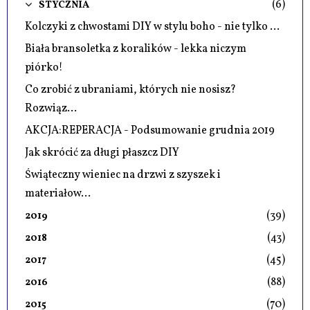
(6)
STYCZNIA
Kolczyki z chwostami DIY w stylu boho - nie tylko ...
Biała bransoletka z koralików - lekka niczym
piórko!
Co zrobić z ubraniami, których nie nosisz?
Rozwiąz...
AKCJA:REPERACJA - Podsumowanie grudnia 2019
Jak skrócić za długi płaszcz DIY
Świąteczny wieniec na drzwi z szyszek i
materiałow...
(39)
2019
(43)
2018
(45)
2017
(88)
2016
(70)
2015