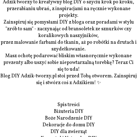
Adzik tworzy to kreatywny blog DIY o szyciu krok po kroku,
przerabianiu ubrań, z inspiracjami na ręcznie wykonane
projekty.
Zainspiruj się pomysłami DIY z bloga oraz poradami w stylu
"zrób to sam" - zaczynając od bransoletek ze sznurków czy
koralikowych naszyjników,
przez malowanie farbami do tkanin, aż po robótki na drutach i
szydełkowanie.
Masz ochotę podarować bliskim własnoręcznie wykonane
prezenty albo uszyć sobie niepowtarzalną torebkę? Teraz Ci
się to uda!
Blog DIY Adzik-tworzy.pl stoi przed Tobą otworem. Zainspiruj
się i stwórz coś z Adzikiem! ✨
Spis treści
Biżuteria DIY
Boże Narodzenie DIY
Dekoracje do domu DIY
DIY dla zwierząt