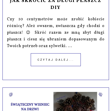
JAK SKRÓCIĆ ZA DŁUGI PŁASZCZ
DIY
Czy 10 centymetrów może zrobić kobiecie
różnicę? Ależ owszem, zwłaszcza gdy chodzi o
płaszcz! 😉 Skróć razem ze mną zbyt długi
płaszcz i ciesz się ubraniem dopasowanym do
Twoich potrzeb oraz sylwetki. ...
CZYTAJ DALEJ...