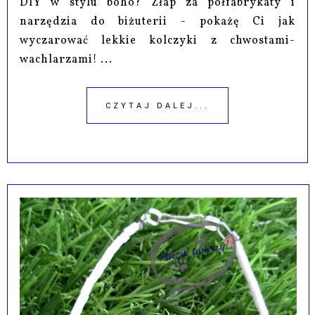
DIY w stylu boho? Złap za półfabrykaty i
narzędzia do biżuterii - pokażę Ci jak
wyczarować lekkie kolczyki z chwostami-
wachlarzami! ...
CZYTAJ DALEJ...