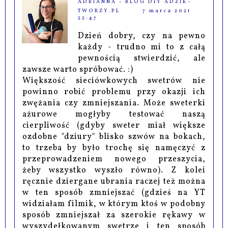
ADRIANNA - BLOG DIY ADZIK-
TWORZY.PL
7 marca 2021
22:47
Dzień dobry, czy na pewno
każdy - trudno mi to z całą
pewnością stwierdzić, ale
zawsze warto spróbować. :)
Większość sieciówkowych swetrów nie
powinno robić problemu przy okazji ich
zwężania czy zmniejszania. Może sweterki
ażurowe mogłyby testować naszą
cierpliwość (gdyby sweter miał większe
ozdobne "dziury" blisko szwów na bokach,
to trzeba by było trochę się namęczyć z
przeprowadzeniem nowego przeszycia,
żeby wszystko wyszło równo). Z kolei
ręcznie dziergane ubrania raczej też można
w ten sposób zmniejszać (gdzieś na YT
widziałam filmik, w którym ktoś w podobny
sposób zmniejszał za szerokie rękawy w
wyszydełkowanym swetrze i ten sposób