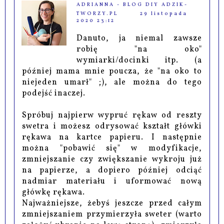
ADRIANNA - BLOG DIY ADZIK-
TWORZY.PL
29 listopada
2020 23:12
Danuto, ja niemal zawsze
robię "na oko"
wymiarki/docinki itp. (a
później mama mnie poucza, że "na oko to
niejeden umarł" ;), ale można do tego
podejść inaczej.
Spróbuj najpierw wypruć rękaw od reszty
swetra i możesz odrysować kształt główki
rękawa na kartce papieru. I następnie
można "pobawić się" w modyfikacje,
zmniejszanie czy zwiększanie wykroju już
na papierze, a dopiero później odciąć
nadmiar materiału i uformować nową
główkę rękawa.
Najważniejsze, żebyś jeszcze przed całym
zmniejszaniem przymierzyła sweter (warto