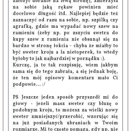
założyć ubranie na lewą stronę), zmierzyła
na sobie jaką rękaw powinien mieć
docelowo długość itd. Najlepiej będzie też
zaznaczyć od razu na sobie, np. szpilką czy
agrafką, gdzie ma wypadać nowy szew na
ramieniu (żeby np. po zszyciu swetra do
kupy szew z ramienia nie obsunął się za
bardzo w stronę łokcia - chyba że miałby to
być sweter kroju a la nietoperek, to wtedy
byłoby to jak najbardziej w porządku :).
Kurczę, ja to tak rozpisuję, wiem jakbym
sama się do tego zabrała, a się jednak boję,
że ten mój opisowy komentarz mało Ci
podpowie... :/
PS Jeszcze jeden sposób przyszedł mi do
głowy - jeżeli masz sweter czy bluzę o
podobnym kroju, to możesz za wielki nowy
sweter zmniejszyć/przerobić, wzorując się
na już posiadanych ubraniach w Twoim
rozmiarze. Mi to często pomaga, gdy np. nie