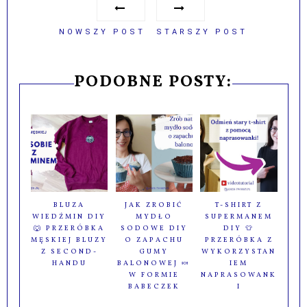
NOWSZY POST
STARSZY POST
PODOBNE POSTY:
BLUZA
JAK ZROBIĆ
T-SHIRT Z
WIEDŹMIN DIY
MYDŁO
SUPERMANEM
🐺 PRZERÓBKA
SODOWE DIY
DIY 👕
MĘSKIEJ BLUZY
O ZAPACHU
PRZERÓBKA Z
Z SECOND-
GUMY
WYKORZYSTAN
HANDU
BALONOWEJ 🍬
IEM
W FORMIE
NAPRASOWANK
BABECZEK
I