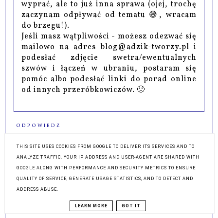
wyprać, ale to już inna sprawa (ojej, trochę
zaczynam odpływać od tematu 😅, wracam
do brzegu!).
Jeśli masz wątpliwości - możesz odezwać się
mailowo na adres blog@adzik-tworzy.pl i
podesłać zdjęcie swetra/ewentualnych
szwów i łączeń w ubraniu, postaram się
pomóc albo podesłać linki do porad online
od innych przeróbkowiczów. 🙂
ODPOWIEDZ
THIS SITE USES COOKIES FROM GOOGLE TO DELIVER ITS SERVICES AND TO
ANALYZE TRAFFIC. YOUR IP ADDRESS AND USER-AGENT ARE SHARED WITH
GOOGLE ALONG WITH PERFORMANCE AND SECURITY METRICS TO ENSURE
QUALITY OF SERVICE, GENERATE USAGE STATISTICS, AND TO DETECT AND
ADDRESS ABUSE.
LEARN MORE
GOT IT