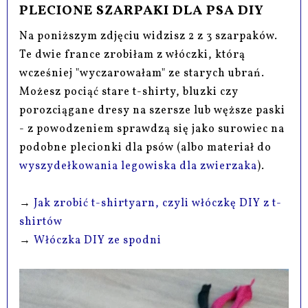
PLECIONE SZARPAKI DLA PSA DIY
Na poniższym zdjęciu widzisz 2 z 3 szarpaków.
Te dwie france zrobiłam z włóczki, którą
wcześniej "wyczarowałam" ze starych ubrań.
Możesz pociąć stare t-shirty, bluzki czy
porozciągane dresy na szersze lub węższe paski
- z powodzeniem sprawdzą się jako surowiec na
podobne plecionki dla psów (albo materiał do
wyszydełkowania legowiska dla zwierzaka
).
→
Jak zrobić t-shirtyarn, czyli włóczkę DIY z t-
shirtów
→
Włóczka DIY ze spodni