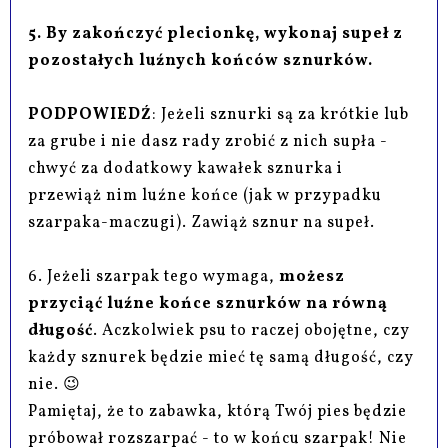
5. By zakończyć plecionkę, wykonaj supeł z
pozostałych luźnych końców sznurków.
PODPOWIEDŹ
: Jeżeli sznurki są za krótkie lub
za grube i nie dasz rady zrobić z nich supła -
chwyć za dodatkowy kawałek sznurka i
przewiąż nim luźne końce (jak w przypadku
szarpaka-maczugi). Zawiąż sznur na supeł.
6. Jeżeli szarpak tego wymaga,
możesz
przyciąć luźne końce sznurków na równą
długość
. Aczkolwiek psu to raczej obojętne, czy
każdy sznurek będzie mieć tę samą długość, czy
nie. 😉
Pamiętaj, że to zabawka, którą Twój pies będzie
próbował rozszarpać - to w końcu szarpak! Nie