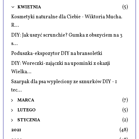
(5)
KWIETNIA
Kosmetyki naturalne dla Ciebie - Wiktoria Mucha.
R...
DIY: Jak uszyć scrunchie? Gumka z obszyciem na 3
s...
Poduszka-ekspozytor DIY na bransoletki
DIY: Woreczki-zajączki na upominki z okazji
Wielka...
Szarpak dla psa wypleciony ze sznurków DIY - 1
tec...
(7)
MARCA
(5)
LUTEGO
(2)
STYCZNIA
(48)
2021