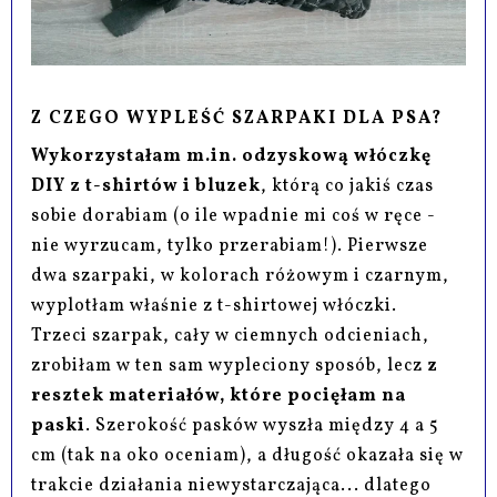
Z CZEGO WYPLEŚĆ SZARPAKI DLA PSA?
Wykorzystałam m.in. odzyskową włóczkę
DIY z t-shirtów i bluzek
, którą co jakiś czas
sobie dorabiam (o ile wpadnie mi coś w ręce -
nie wyrzucam, tylko przerabiam!). Pierwsze
dwa szarpaki, w kolorach różowym i czarnym,
wyplotłam właśnie z t-shirtowej włóczki.
Trzeci szarpak, cały w ciemnych odcieniach,
zrobiłam w ten sam wypleciony sposób, lecz
z
resztek materiałów, które pocięłam na
paski
. Szerokość pasków wyszła między 4 a 5
cm (tak na oko oceniam), a długość okazała się w
trakcie działania niewystarczająca... dlatego