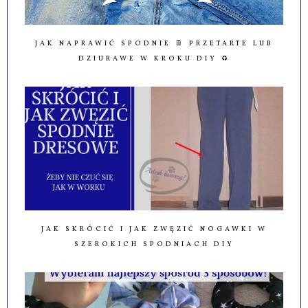
JAK NAPRAWIĆ SPODNIE 👖 PRZETARTE LUB
DZIURAWE W KROKU DIY ♻️
JAK SKRÓCIĆ I JAK ZWĘZIĆ NOGAWKI W
SZEROKICH SPODNIACH DIY