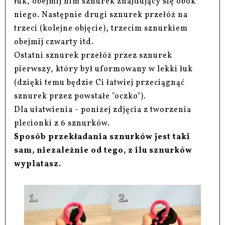
łuk, obejmij nim sznurek znajdujący się obok
niego. Następnie drugi sznurek przełóż na
trzeci (kolejne objęcie), trzecim sznurkiem
obejmij czwarty itd.
Ostatni sznurek przełóż przez sznurek
pierwszy, który był uformowany w lekki łuk
(dzięki temu będzie Ci łatwiej przeciągnąć
sznurek przez powstałe "oczko").
Dla ułatwienia - poniżej zdjęcia z tworzenia
plecionki z 6 sznurków.
Sposób przekładania sznurków jest taki
sam, niezależnie od tego, z ilu sznurków
wyplatasz.