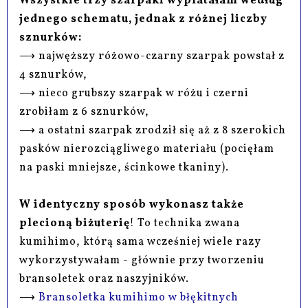
Wszystkie trzy szarpaki wyplatałam według
jednego schematu, jednak z różnej liczby
sznurków:
⟶ najwęższy różowo-czarny szarpak powstał z
4 sznurków,
⟶ nieco grubszy szarpak w różu i czerni
zrobiłam z 6 sznurków,
⟶ a ostatni szarpak zrodził się aż z 8 szerokich
pasków nierozciągliwego materiału (pocięłam
na paski mniejsze, ścinkowe tkaniny).
W identyczny sposób wykonasz także
plecioną biżuterię
! To technika zwana
kumihimo, którą sama wcześniej wiele razy
wykorzystywałam - głównie przy tworzeniu
bransoletek oraz naszyjników.
⟶
Bransoletka kumihimo w błękitnych