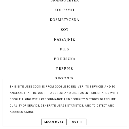
BRANSOLETKA
KOLCZYKI
KOSMETYCZKA
KOT
NASZYJNIK
PIES
PODUSZKA
PRZEPIS
SPODNIE
THIS SITE USES COOKIES FROM GOOGLE TO DELIVER ITS SERVICES AND TO
SPÓDNICZKA
ANALYZE TRAFFIC. YOUR IP ADDRESS AND USER-AGENT ARE SHARED WITH
SUKIENKA
GOOGLE ALONG WITH PERFORMANCE AND SECURITY METRICS TO ENSURE
QUALITY OF SERVICE, GENERATE USAGE STATISTICS, AND TO DETECT AND
TORBA
ADDRESS ABUSE.
LEARN MORE
GOT IT