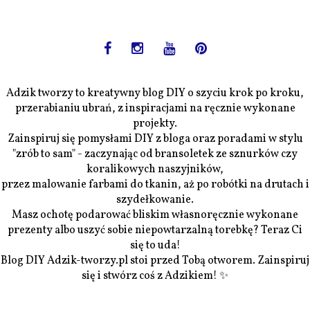
Adzik tworzy to kreatywny blog DIY o szyciu krok po kroku,
przerabianiu ubrań, z inspiracjami na ręcznie wykonane
projekty.
Zainspiruj się pomysłami DIY z bloga oraz poradami w stylu
"zrób to sam" - zaczynając od bransoletek ze sznurków czy
koralikowych naszyjników,
przez malowanie farbami do tkanin, aż po robótki na drutach i
szydełkowanie.
Masz ochotę podarować bliskim własnoręcznie wykonane
prezenty albo uszyć sobie niepowtarzalną torebkę? Teraz Ci
się to uda!
Blog DIY Adzik-tworzy.pl stoi przed Tobą otworem. Zainspiruj
się i stwórz coś z Adzikiem! ✨