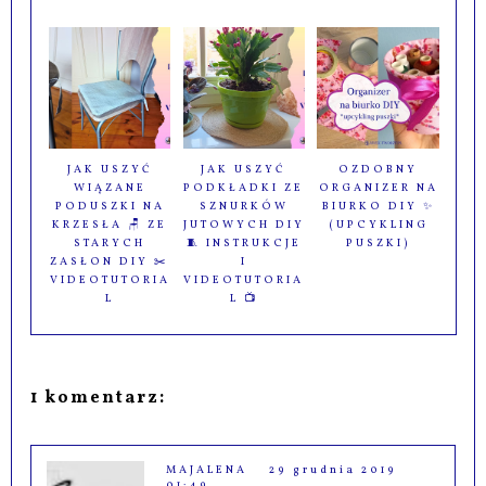
JAK USZYĆ
JAK USZYĆ
OZDOBNY
WIĄZANE
PODKŁADKI ZE
ORGANIZER NA
PODUSZKI NA
SZNURKÓW
BIURKO DIY ✨
KRZESŁA 🪑 ZE
JUTOWYCH DIY
(UPCYKLING
STARYCH
🧵 INSTRUKCJE
PUSZKI)
ZASŁON DIY ✂️
I
VIDEOTUTORIA
VIDEOTUTORIA
L
L 📺
1 komentarz:
MAJALENA
29 grudnia 2019
01:49