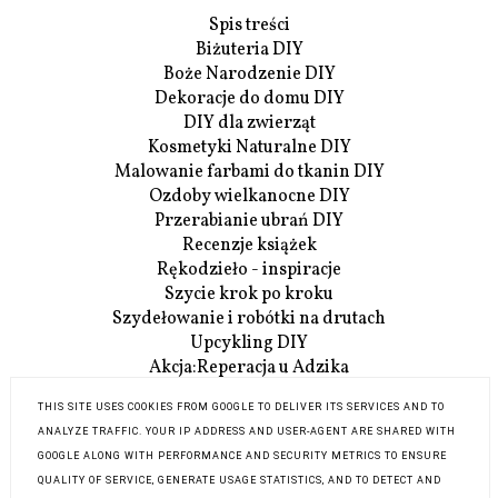
Spis treści
Biżuteria DIY
Boże Narodzenie DIY
Dekoracje do domu DIY
DIY dla zwierząt
Kosmetyki Naturalne DIY
Malowanie farbami do tkanin DIY
Ozdoby wielkanocne DIY
Przerabianie ubrań DIY
Recenzje książek
Rękodzieło - inspiracje
Szycie krok po kroku
Szydełowanie i robótki na drutach
Upcykling DIY
Akcja:Reperacja u Adzika
Szczegóły Akcji:Reperacji
THIS SITE USES COOKIES FROM GOOGLE TO DELIVER ITS SERVICES AND TO
O mnie
ANALYZE TRAFFIC. YOUR IP ADDRESS AND USER-AGENT ARE SHARED WITH
Współpraca
GOOGLE ALONG WITH PERFORMANCE AND SECURITY METRICS TO ENSURE
Kontakt
QUALITY OF SERVICE, GENERATE USAGE STATISTICS, AND TO DETECT AND