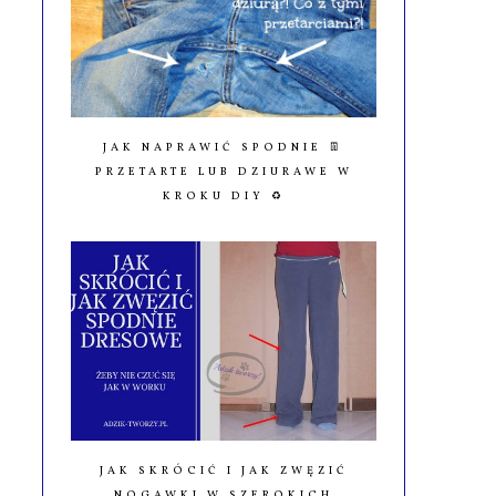
JAK NAPRAWIĆ SPODNIE 👖
PRZETARTE LUB DZIURAWE W
KROKU DIY ♻️
JAK SKRÓCIĆ I JAK ZWĘZIĆ
NOGAWKI W SZEROKICH