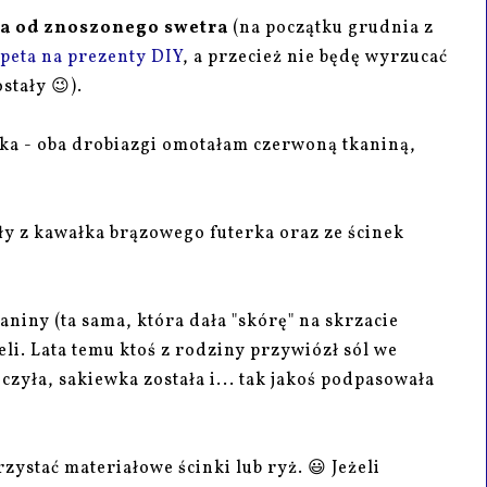
a od znoszonego swetra
(na początku grudnia z
peta na prezenty DIY
, a przecież nie będę wyrzucać
stały 😉).
ika - oba drobiazgi omotałam czerwoną tkaniną,
y z kawałka brązowego futerka oraz ze ścinek
niny (ta sama, która dała "skórę" na skrzacie
ieli. Lata temu ktoś z rodziny przywiózł sól we
yła, sakiewka została i... tak jakoś podpasowała
ystać materiałowe ścinki lub ryż. 😃 Jeżeli