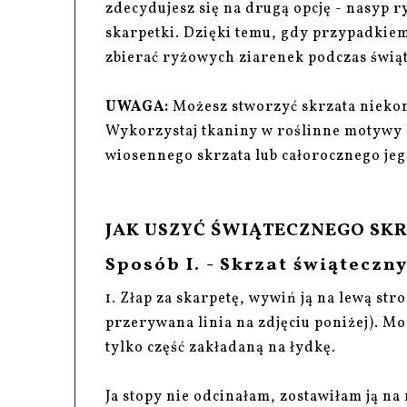
zdecydujesz się na drugą opcję - nasyp r
skarpetki. Dzięki temu, gdy przypadkiem
zbierać ryżowych ziarenek podczas świąt
UWAGA:
Możesz stworzyć skrzata niekon
Wykorzystaj tkaniny w roślinne motywy 
wiosennego skrzata lub całorocznego jeg
JAK USZYĆ ŚWIĄTECZNEGO SKRZ
Sposób I. - Skrzat świąteczn
1. Złap za skarpetę, wywiń ją na lewą stro
przerywana linia na zdjęciu poniżej). Moż
tylko część zakładaną na łydkę.
Ja stopy nie odcinałam, zostawiłam ją na