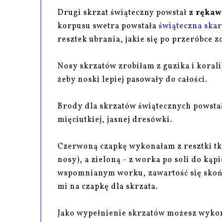
Drugi skrzat świąteczny powstał
z rękaw
korpusu swetra powstała
świąteczna skar
resztek ubrania, jakie się po przeróbce zo
Nosy skrzatów zrobiłam z guzika i koral
żeby noski lepiej pasowały do całości.
Brody dla skrzatów świątecznych powstał
mięciutkiej, jasnej dresówki.
Czerwoną czapkę wykonałam z resztki tka
nosy), a zieloną - z worka po soli do kąp
wspomnianym worku, zawartość się skończ
mi na czapkę dla skrzata.
Jako wypełnienie skrzatów możesz wykorz