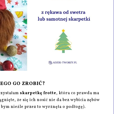
ZEGO GO ZROBIĆ?
rzystałam
skarpetkę frotte
, która co prawda ma
ągnięte, że się ich nosić nie da bez wybicia zębów
zy bym nieźle przez to wyrżnęła o podłogę).