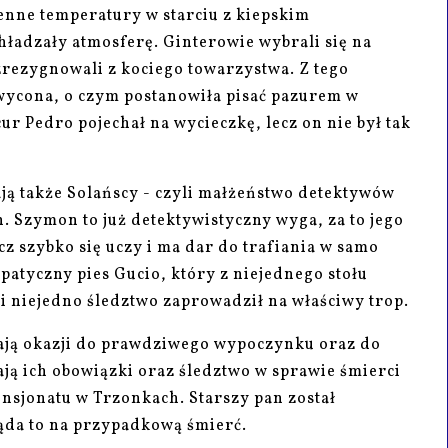
esienne temperatury w starciu z kiepskim
adzały atmosferę. Ginterowie wybrali się na
 zrezygnowali z kociego towarzystwa. Z tego
hwycona, o czym postanowiła pisać pazurem w
 Pedro pojechał na wycieczkę, lecz on nie był tak
ą także Solańscy - czyli małżeństwo detektywów
. Szymon to już detektywistyczny wyga, za to jego
cz szybko się uczy i ma dar do trafiania w samo
atyczny pies Gucio, który z niejednego stołu
a i niejedno śledztwo zaprowadził na właściwy trop.
mają okazji do prawdziwego wypoczynku oraz do
ją ich obowiązki oraz śledztwo w sprawie śmierci
ensjonatu w Trzonkach. Starszy pan został
ląda to na przypadkową śmierć.