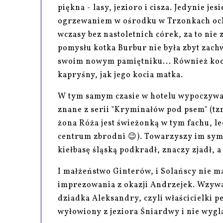
piękna - lasy, jezioro i cisza. Jedynie j
ogrzewaniem w ośrodku w Trzonkach ochł
wczasy bez nastoletnich córek, za to nie
pomysłu kotka Burbur nie była zbyt zac
swoim nowym pamiętniku... Również kocur
kapryśny, jak jego kocia matka.
W tym samym czasie w hotelu wypoczywaj
znane z serii "Kryminałów pod psem" (tzn
żona Róża jest świeżonką w tym fachu, le
centrum zbrodni 😉). Towarzyszy im symp
kiełbasę śląską podkradł, znaczy zjadł, 
I małżeństwo Ginterów, i Solańscy nie 
imprezowania z okazji Andrzejek. Wzywa
dziadka Aleksandry, czyli właścicielki p
wyłowiony z jeziora Śniardwy i nie wyg