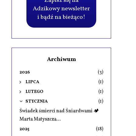
Zapisz się na
Adzikowy newsletter
i bądź na bieżąco!
Archiwum
(3)
2026
(1)
LIPCA
(1)
LUTEGO
(1)
STYCZNIA
Świadek śmierci nad Śniardwami 🏕️
Marta Matyszcza...
(18)
2025