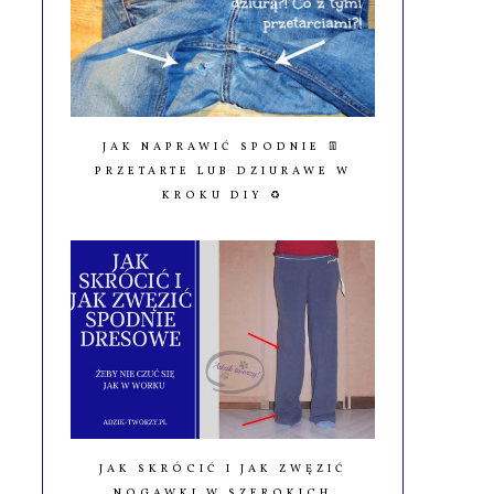
JAK NAPRAWIĆ SPODNIE 👖
PRZETARTE LUB DZIURAWE W
KROKU DIY ♻️
JAK SKRÓCIĆ I JAK ZWĘZIĆ
NOGAWKI W SZEROKICH