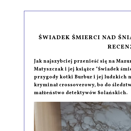
ŚWIADEK ŚMIERCI NAD ŚNI
RECENZ
Jak najszybciej przenieść się na Maz
Matyszczak i jej książce "Świadek śm
przygody kotki Burbur i jej ludzkich 
kryminał crossoverowy, bo do śledzt
małżeństwo detektywów Solańskich.