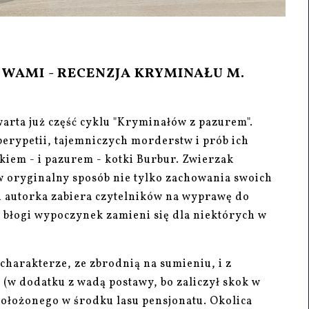
WAMI - RECENZJA KRYMINAŁU M.
arta już część cyklu "Kryminałów z pazurem".
perypetii, tajemniczych morderstw i prób ich
okiem - i pazurem - kotki Burbur. Zwierzak
w oryginalny sposób nie tylko zachowania swoich
ci autorka zabiera czytelników na wyprawę do
błogi wypoczynek zamieni się dla niektórych w
charakterze, ze zbrodnią na sumieniu, i z
(w dodatku z wadą postawy, bo zaliczył skok w
położonego w środku lasu pensjonatu. Okolica