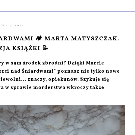
19 stycznia
ARDWAMI 🏕️ MARTA MATYSZCZAK.
JA KSIĄŻKI 📝
ury w sam środek zbrodni? Dzięki Marcie
ierci nad Śniardwami" poznasz nie tylko nowe
niewolni... znaczy, opiekunów. Szykuje się
wa w sprawie morderstwa wkroczy także