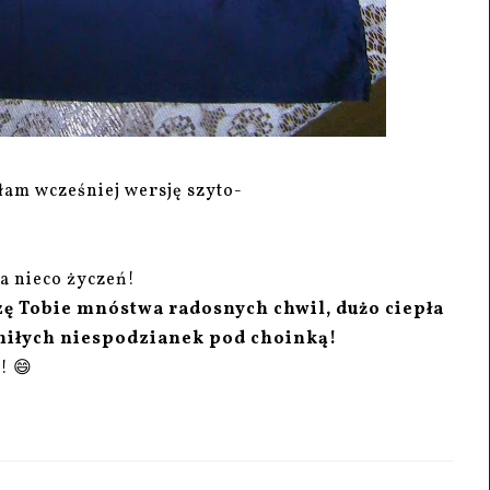
am wcześniej wersję szyto-
a nieco życzeń!
zę Tobie mnóstwa radosnych chwil, dużo ciepła
 miłych niespodzianek pod choinką!
ł! 😄