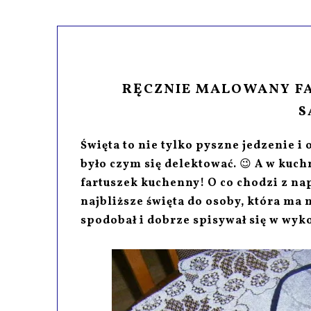
RĘCZNIE MALOWANY F
S
Święta to nie tylko pyszne jedzenie i
było czym się delektować.
😉
A w kuchn
fartuszek kuchenny!
O co chodzi z na
najbliższe święta do osoby, która ma 
spodobał i dobrze spisywał się w w