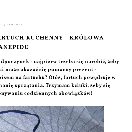
23 grudnia
ARTUCH KUCHENNY - KRÓLOWA
ANEPIDU
 odpoczynek - najpierw trzeba się narobić, żeby
i może okazać się pomocny prezent -
pisem na fartuchu? Otóż, fartuch powędruje w
manię sprzątania. Trzymam kciuki, żeby się
ykonywaniu codziennych obowiązków!