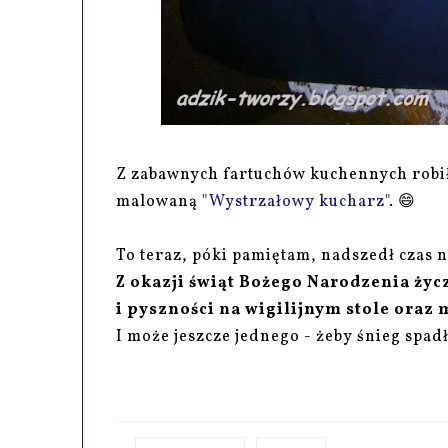
Z zabawnych fartuchów kuchennych robił
malowaną
"Wystrzałowy kucharz"
. 😄
To teraz, póki pamiętam, nadszedł czas n
Z okazji świąt Bożego Narodzenia życ
i pyszności na wigilijnym stole oraz
I może jeszcze jednego - żeby śnieg spad