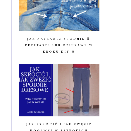
JAK NAPRAWIĆ SPODNIE 👖
PRZETARTE LUB DZIURAWE W
KROKU DIY ♻️
JAK SKRÓCIĆ I JAK ZWĘZIĆ
NOGAWKI W SZEROKICH