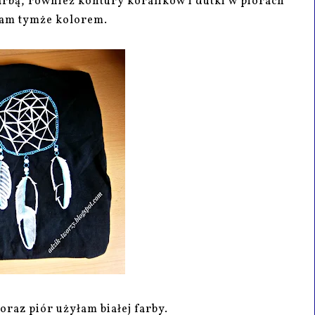
rbą, również kontury koralików i dutki w piórach
am tymże kolorem.
oraz piór użyłam białej farby.