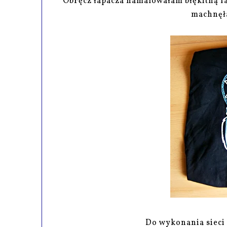
Obręcz łapacza namalowałam błękitną fa
machnęł
Do wykonania sieci 