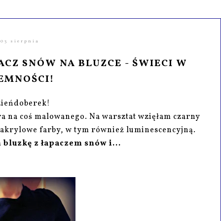
03 sierpnia
CZ SNÓW NA BLUZCE - ŚWIECI W
EMNOŚCI!
ieńdoberek!
ra na coś malowanego. Na warsztat wzięłam czarny
az akrylowe farby, w tym również luminescencyjną.
 bluzkę z łapaczem snów i...