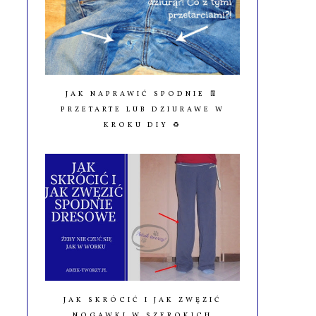
JAK NAPRAWIĆ SPODNIE 👖
PRZETARTE LUB DZIURAWE W
KROKU DIY ♻️
JAK SKRÓCIĆ I JAK ZWĘZIĆ
NOGAWKI W SZEROKICH