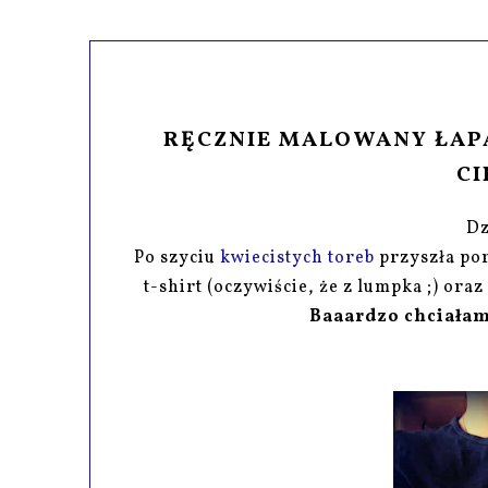
RĘCZNIE MALOWANY ŁAPA
CI
Dz
Po szyciu
kwiecistych toreb
przyszła po
t-shirt (oczywiście, że z lumpka ;) or
Baaardzo chciałam