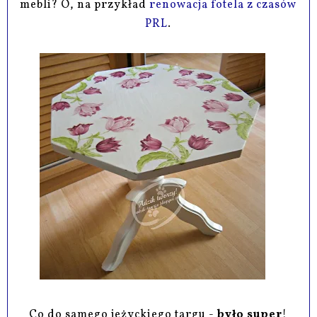
mebli? O, na przykład
renowacja fotela z czasów
PRL
.
Co do samego jeżyckiego targu -
było super
!