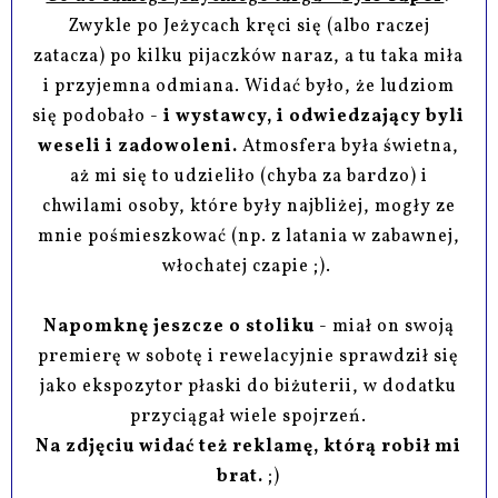
Zwykle po Jeżycach kręci się (albo raczej
zatacza) po kilku pijaczków naraz, a tu taka miła
i przyjemna odmiana. Widać było, że ludziom
się podobało -
i wystawcy, i odwiedzający byli
weseli i zadowoleni.
Atmosfera była świetna,
aż mi się to udzieliło (chyba za bardzo) i
chwilami osoby, które były najbliżej, mogły ze
mnie pośmieszkować (np. z latania w zabawnej,
włochatej czapie ;).
Napomknę jeszcze o stoliku
- miał on swoją
premierę w sobotę i rewelacyjnie sprawdził się
jako ekspozytor płaski do biżuterii, w dodatku
przyciągał wiele spojrzeń.
Na zdjęciu widać też reklamę, którą robił mi
brat.
;)