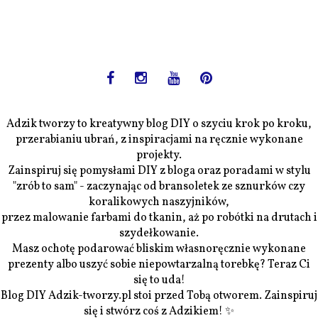
Adzik tworzy to kreatywny blog DIY o szyciu krok po kroku,
przerabianiu ubrań, z inspiracjami na ręcznie wykonane
projekty.
Zainspiruj się pomysłami DIY z bloga oraz poradami w stylu
"zrób to sam" - zaczynając od bransoletek ze sznurków czy
koralikowych naszyjników,
przez malowanie farbami do tkanin, aż po robótki na drutach i
szydełkowanie.
Masz ochotę podarować bliskim własnoręcznie wykonane
prezenty albo uszyć sobie niepowtarzalną torebkę? Teraz Ci
się to uda!
Blog DIY Adzik-tworzy.pl stoi przed Tobą otworem. Zainspiruj
się i stwórz coś z Adzikiem! ✨