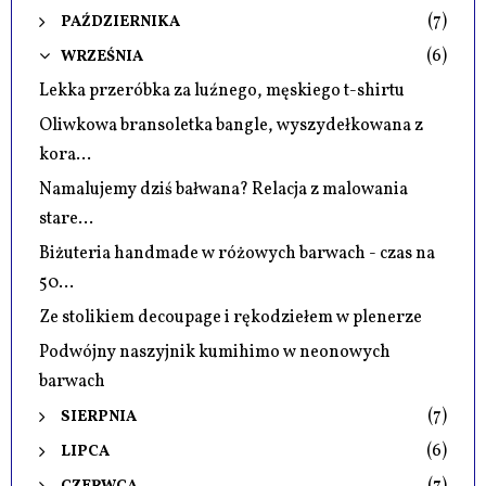
(7)
PAŹDZIERNIKA
(6)
WRZEŚNIA
Lekka przeróbka za luźnego, męskiego t-shirtu
Oliwkowa bransoletka bangle, wyszydełkowana z
kora...
Namalujemy dziś bałwana? Relacja z malowania
stare...
Biżuteria handmade w różowych barwach - czas na
50...
Ze stolikiem decoupage i rękodziełem w plenerze
Podwójny naszyjnik kumihimo w neonowych
barwach
(7)
SIERPNIA
(6)
LIPCA
(7)
CZERWCA