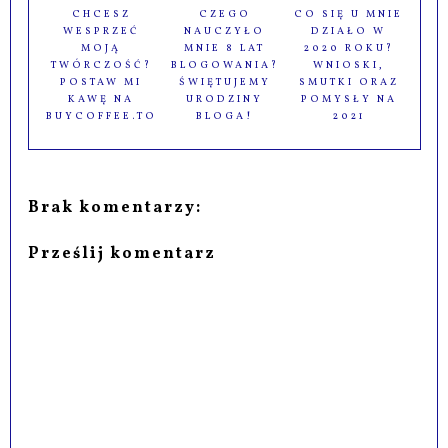
CHCESZ
CZEGO
CO SIĘ U MNIE
WESPRZEĆ
NAUCZYŁO
DZIAŁO W
MOJĄ
MNIE 8 LAT
2020 ROKU?
TWÓRCZOŚĆ?
BLOGOWANIA?
WNIOSKI,
POSTAW MI
ŚWIĘTUJEMY
SMUTKI ORAZ
KAWĘ NA
URODZINY
POMYSŁY NA
BUYCOFFEE.TO
BLOGA!
2021
Brak komentarzy:
Prześlij komentarz