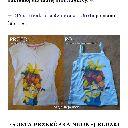
sukienkę dla małej siostrzenicy.
😄
➝
DIY sukienka dla dziecka z t-shirtu
po mamie
lub cioci
PROSTA PRZERÓBKA NUDNEJ BLUZKI