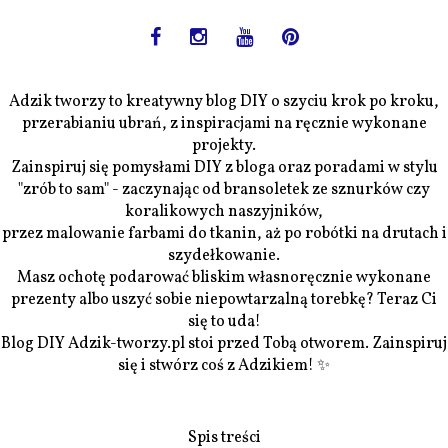
Adzik tworzy to kreatywny blog DIY o szyciu krok po kroku,
przerabianiu ubrań, z inspiracjami na ręcznie wykonane
projekty.
Zainspiruj się pomysłami DIY z bloga oraz poradami w stylu
"zrób to sam" - zaczynając od bransoletek ze sznurków czy
koralikowych naszyjników,
przez malowanie farbami do tkanin, aż po robótki na drutach i
szydełkowanie.
Masz ochotę podarować bliskim własnoręcznie wykonane
prezenty albo uszyć sobie niepowtarzalną torebkę? Teraz Ci
się to uda!
Blog DIY Adzik-tworzy.pl stoi przed Tobą otworem. Zainspiruj
się i stwórz coś z Adzikiem! ✨
Spis treści