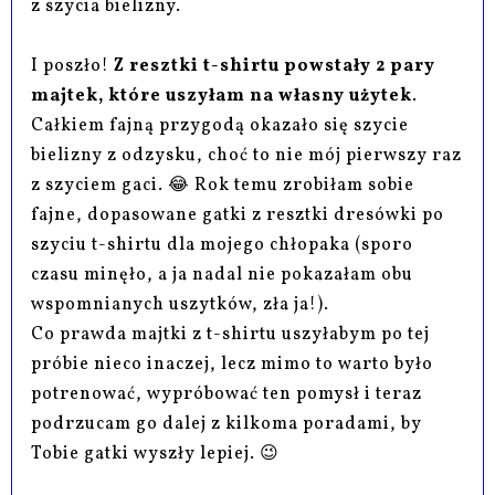
z szycia bielizny.
I poszło!
Z resztki t-shirtu powstały 2 pary
majtek, które uszyłam na własny użytek
.
Całkiem fajną przygodą okazało się szycie
bielizny z odzysku, choć to nie mój pierwszy raz
z szyciem gaci. 😂 Rok temu zrobiłam sobie
fajne, dopasowane gatki z resztki dresówki po
szyciu t-shirtu dla mojego chłopaka (sporo
czasu minęło, a ja nadal nie pokazałam obu
wspomnianych uszytków, zła ja!).
Co prawda majtki z t-shirtu uszyłabym po tej
próbie nieco inaczej, lecz mimo to warto było
potrenować, wypróbować ten pomysł i teraz
podrzucam go dalej z kilkoma poradami, by
Tobie gatki wyszły lepiej. 😉