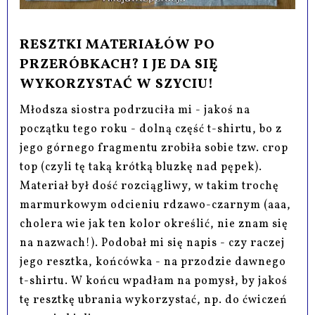
RESZTKI MATERIAŁÓW PO
PRZERÓBKACH? I JE DA SIĘ
WYKORZYSTAĆ W SZYCIU!
Młodsza siostra podrzuciła mi - jakoś na
początku tego roku - dolną część t-shirtu, bo z
jego górnego fragmentu zrobiła sobie tzw. crop
top (czyli tę taką krótką bluzkę nad pępek).
Materiał był dość rozciągliwy, w takim trochę
marmurkowym odcieniu rdzawo-czarnym (aaa,
cholera wie jak ten kolor określić, nie znam się
na nazwach!). Podobał mi się napis - czy raczej
jego resztka, końcówka - na przodzie dawnego
t-shirtu. W końcu wpadłam na pomysł, by jakoś
tę resztkę ubrania wykorzystać, np. do ćwiczeń