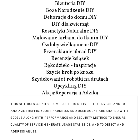
Biżuteria DIY
Boże Narodzenie DIY
Dekoracje do domu DIY
DIY dla zwierząt
Kosmetyki Naturalne DIY
Malowanie farbami do tkanin DIY
Ozdoby wielkanocne DIY
Przerabianie ubrań DIY
Recenzje książek
Rękodzieło - inspiracje
Szycie krok po kroku
Szydełowanie i robótki na drutach
Upcykling DIY
Akcja:Reperacja u Adzika
Szczegóły Akcji:Reperacji
THIS SITE USES COOKIES FROM GOOGLE TO DELIVER ITS SERVICES AND TO
O mnie
ANALYZE TRAFFIC. YOUR IP ADDRESS AND USER-AGENT ARE SHARED WITH
Współpraca
GOOGLE ALONG WITH PERFORMANCE AND SECURITY METRICS TO ENSURE
Kontakt
QUALITY OF SERVICE, GENERATE USAGE STATISTICS, AND TO DETECT AND
ADDRESS ABUSE.