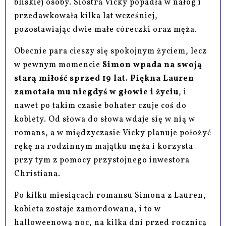
bliskiej osoby. Siostra Vicky popadła w nałóg i
przedawkowała kilka lat wcześniej,
pozostawiając dwie małe córeczki oraz męża.
Obecnie para cieszy się spokojnym życiem, lecz
w pewnym momencie
Simon wpada na swoją
starą miłość sprzed 19 lat. Piękna Lauren
zamotała mu niegdyś w głowie i życiu
, i
nawet po takim czasie bohater czuje coś do
kobiety. Od słowa do słowa wdaje się w nią w
romans, a w międzyczasie Vicky planuje położyć
rękę na rodzinnym majątku męża i korzysta
przy tym z pomocy przystojnego inwestora
Christiana.
Po kilku miesiącach romansu Simona z Lauren,
kobieta zostaje zamordowana, i to w
halloweenową noc, na kilka dni przed rocznicą