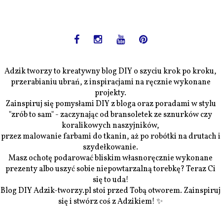
Adzik tworzy to kreatywny blog DIY o szyciu krok po kroku,
przerabianiu ubrań, z inspiracjami na ręcznie wykonane
projekty.
Zainspiruj się pomysłami DIY z bloga oraz poradami w stylu
"zrób to sam" - zaczynając od bransoletek ze sznurków czy
koralikowych naszyjników,
przez malowanie farbami do tkanin, aż po robótki na drutach i
szydełkowanie.
Masz ochotę podarować bliskim własnoręcznie wykonane
prezenty albo uszyć sobie niepowtarzalną torebkę? Teraz Ci
się to uda!
Blog DIY Adzik-tworzy.pl stoi przed Tobą otworem. Zainspiruj
się i stwórz coś z Adzikiem! ✨