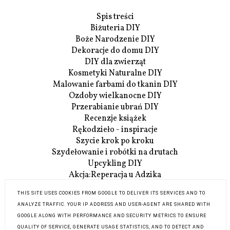
Spis treści
Biżuteria DIY
Boże Narodzenie DIY
Dekoracje do domu DIY
DIY dla zwierząt
Kosmetyki Naturalne DIY
Malowanie farbami do tkanin DIY
Ozdoby wielkanocne DIY
Przerabianie ubrań DIY
Recenzje książek
Rękodzieło - inspiracje
Szycie krok po kroku
Szydełowanie i robótki na drutach
Upcykling DIY
Akcja:Reperacja u Adzika
Szczegóły Akcji:Reperacji
THIS SITE USES COOKIES FROM GOOGLE TO DELIVER ITS SERVICES AND TO
O mnie
ANALYZE TRAFFIC. YOUR IP ADDRESS AND USER-AGENT ARE SHARED WITH
Współpraca
GOOGLE ALONG WITH PERFORMANCE AND SECURITY METRICS TO ENSURE
Kontakt
QUALITY OF SERVICE, GENERATE USAGE STATISTICS, AND TO DETECT AND