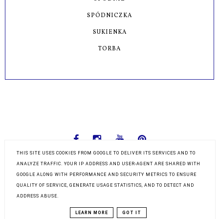
SPÓDNICZKA
SUKIENKA
TORBA
THIS SITE USES COOKIES FROM GOOGLE TO DELIVER ITS SERVICES AND TO
ANALYZE TRAFFIC. YOUR IP ADDRESS AND USER-AGENT ARE SHARED WITH
Adzik tworzy to kreatywny blog DIY o szyciu krok po kroku,
GOOGLE ALONG WITH PERFORMANCE AND SECURITY METRICS TO ENSURE
przerabianiu ubrań, z inspiracjami na ręcznie wykonane
QUALITY OF SERVICE, GENERATE USAGE STATISTICS, AND TO DETECT AND
projekty.
ADDRESS ABUSE.
Zainspiruj się pomysłami DIY z bloga oraz poradami w stylu
"zrób to sam" - zaczynając od bransoletek ze sznurków czy
LEARN MORE
GOT IT