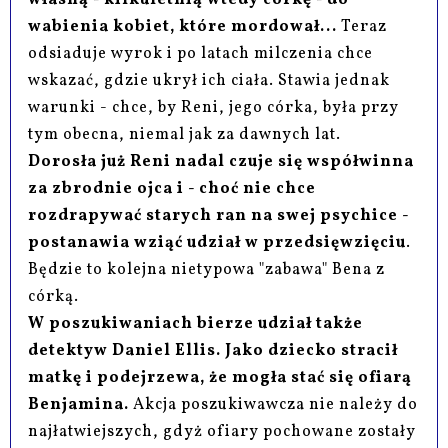
własną - kilkuletnią wtedy córkę - do
wabienia kobiet, które mordował...
Teraz
odsiaduje wyrok i po latach milczenia chce
wskazać, gdzie ukrył ich ciała. Stawia jednak
warunki - chce, by Reni, jego córka, była przy
tym obecna, niemal jak za dawnych lat.
Dorosła już Reni nadal czuje się współwinna
za zbrodnie ojca i - choć nie chce
rozdrapywać starych ran na swej psychice -
postanawia wziąć udział w przedsięwzięciu
.
Będzie to kolejna nietypowa "zabawa" Bena z
córką.
W poszukiwaniach bierze udział także
detektyw Daniel Ellis. Jako dziecko stracił
matkę i podejrzewa, że mogła stać się ofiarą
Benjamina.
Akcja poszukiwawcza nie należy do
najłatwiejszych, gdyż ofiary pochowane zostały