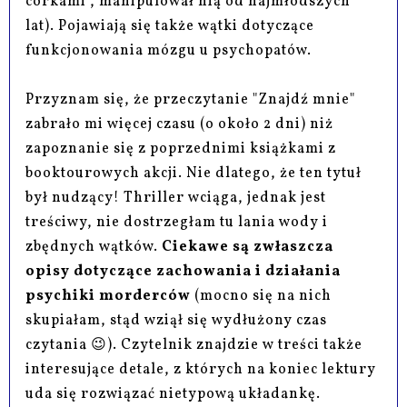
córkami", manipulował nią od najmłodszych
lat). Pojawiają się także wątki dotyczące
funkcjonowania mózgu u psychopatów.
Przyznam się, że przeczytanie "Znajdź mnie"
zabrało mi więcej czasu (o około 2 dni) niż
zapoznanie się z poprzednimi książkami z
booktourowych akcji. Nie dlatego, że ten tytuł
był nudzący! Thriller wciąga, jednak jest
treściwy, nie dostrzegłam tu lania wody i
zbędnych wątków.
Ciekawe są zwłaszcza
opisy dotyczące zachowania i działania
psychiki morderców
(mocno się na nich
skupiałam, stąd wziął się wydłużony czas
czytania 😉). Czytelnik znajdzie w treści także
interesujące detale, z których na koniec lektury
uda się rozwiązać nietypową układankę.