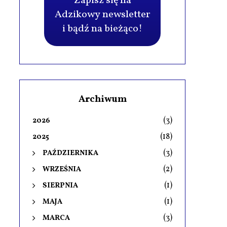
Zapisz się na
Adzikowy newsletter
i bądź na bieżąco!
Archiwum
(3)
2026
(18)
2025
(3)
PAŹDZIERNIKA
(2)
WRZEŚNIA
(1)
SIERPNIA
(1)
MAJA
(3)
MARCA