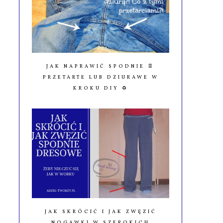
JAK NAPRAWIĆ SPODNIE 👖
PRZETARTE LUB DZIURAWE W
KROKU DIY ♻️
JAK SKRÓCIĆ I JAK ZWĘZIĆ
NOGAWKI W SZEROKICH