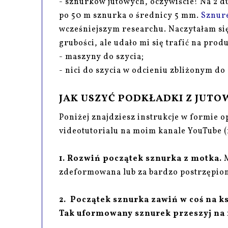
- sznurków jutowych, oczywiście! Na 2 du
po 50 m sznurka o średnicy 5 mm.
Sznure
wcześniejszym researchu. Naczytałam si
grubości, ale udało mi się trafić na prod
- maszyny do szycia;
- nici do szycia w odcieniu zbliżonym do
JAK USZYĆ PODKŁADKI Z JUTO
Poniżej znajdziesz instrukcje w formie o
videotutorialu na moim kanale YouTube (
1. Rozwiń początek sznurka z motka.
M
zdeformowana lub za bardzo postrzępio
2. Początek sznurka zawiń w coś na ks
Tak uformowany sznurek przeszyj na