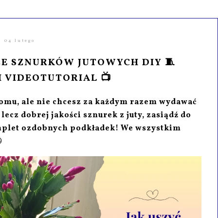
04 lutego
ZE SZNURKÓW JUTOWYCH DIY 🧵
I VIDEOTUTORIAL 📺
omu, ale nie chcesz za każdym razem wydawać
ecz dobrej jakości sznurek z juty, zasiądź do
omplet ozdobnych podkładek! We wszystkim
