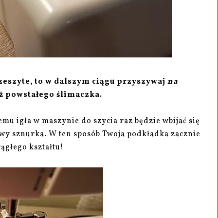
zeszyte, to w dalszym ciągu przyszywaj
na
ż powstałego ślimaczka.
emu igła w maszynie do szycia raz będzie wbijać się
twy sznurka. W ten sposób Twoja podkładka zacznie
rągłego kształtu!