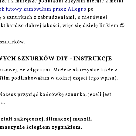
że i 2 mniejsze podkładki zużyłam niecałe 2 motki
k jutowy zamówiłam przez Allegro
po
ę o sznurkach z zabrudzeniami, o nierównej
ukt bardzo dobrej jakości, więc się dzielę linkiem 😉
 sznurków.
WYCH SZNURKÓW DIY - INSTRUKCJE
pisowej, ze zdjęciami. Możesz skorzystać także z
film podlinkowałam w dolnej części tego wpisu).
ożesz przyciąć końcówkę sznurka, jeżeli jest
na.
ztałt zakręconej, ślimaczej muszli.
 maszynie ściegiem zygzakiem.