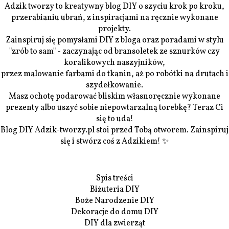
Adzik tworzy to kreatywny blog DIY o szyciu krok po kroku,
przerabianiu ubrań, z inspiracjami na ręcznie wykonane
projekty.
Zainspiruj się pomysłami DIY z bloga oraz poradami w stylu
"zrób to sam" - zaczynając od bransoletek ze sznurków czy
koralikowych naszyjników,
przez malowanie farbami do tkanin, aż po robótki na drutach i
szydełkowanie.
Masz ochotę podarować bliskim własnoręcznie wykonane
prezenty albo uszyć sobie niepowtarzalną torebkę? Teraz Ci
się to uda!
Blog DIY Adzik-tworzy.pl stoi przed Tobą otworem. Zainspiruj
się i stwórz coś z Adzikiem! ✨
Spis treści
Biżuteria DIY
Boże Narodzenie DIY
Dekoracje do domu DIY
DIY dla zwierząt