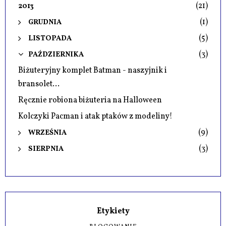
(21)
2013
(1)
GRUDNIA
(5)
LISTOPADA
(3)
PAŹDZIERNIKA
Biżuteryjny komplet Batman - naszyjnik i
bransolet...
Ręcznie robiona biżuteria na Halloween
Kolczyki Pacman i atak ptaków z modeliny!
(9)
WRZEŚNIA
(3)
SIERPNIA
Etykiety