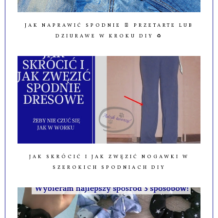
JAK NAPRAWIĆ SPODNIE 👖 PRZETARTE LUB
DZIURAWE W KROKU DIY ♻️
JAK SKRÓCIĆ I JAK ZWĘZIĆ NOGAWKI W
SZEROKICH SPODNIACH DIY