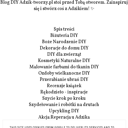
Blog DIY Adzik-tworzy.pl stoi przed Tobą otworem. Zainspiruj
się i stwórz coś z Adzikiem! ✨
Spis treści
Biżuteria DIY
Boże Narodzenie DIY
Dekoracje do domu DIY
DIY dla zwierząt
Kosmetyki Naturalne DIY
Malowanie farbami do tkanin DIY
Ozdoby wielkanocne DIY
Przerabianie ubrań DIY
Recenzje książek
Rękodzieło - inspiracje
Szycie krok po kroku
Szydełowanie i robótki na drutach
Upcykling DIY
Akcja:Reperacja u Adzika
Szczegóły Akcji:Reperacji
THIS SITE USES COOKIES FROM GOOGLE TO DELIVER ITS SERVICES AND TO