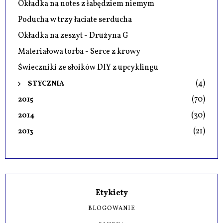
Okładka na notes z łabędziem niemym
Poducha w trzy łaciate serducha
Okładka na zeszyt - Drużyna G
Materiałowa torba - Serce z krowy
Świeczniki ze słoików DIY z upcyklingu
(4)
STYCZNIA
(70)
2015
(30)
2014
(21)
2013
Etykiety
BLOGOWANIE