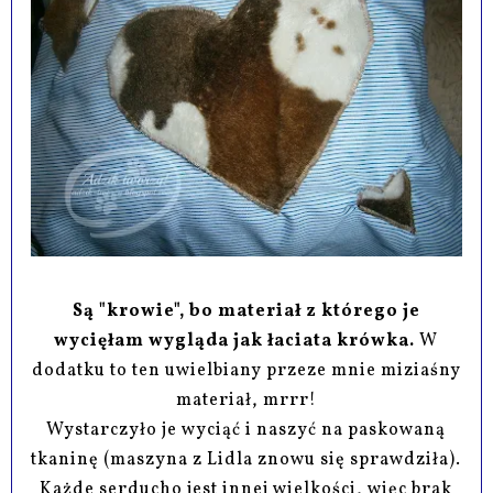
Są "krowie", bo materiał z którego je
wycięłam wygląda jak łaciata krówka.
W
dodatku to ten uwielbiany przeze mnie miziaśny
materiał, mrrr!
Wystarczyło je wyciąć i naszyć na paskowaną
tkaninę (maszyna z Lidla znowu się sprawdziła).
Każde serducho jest innej wielkości, więc brak