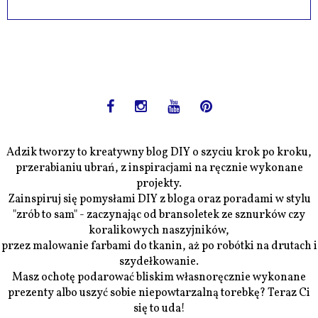
Adzik tworzy to kreatywny blog DIY o szyciu krok po kroku,
przerabianiu ubrań, z inspiracjami na ręcznie wykonane
projekty.
Zainspiruj się pomysłami DIY z bloga oraz poradami w stylu
"zrób to sam" - zaczynając od bransoletek ze sznurków czy
koralikowych naszyjników,
przez malowanie farbami do tkanin, aż po robótki na drutach i
szydełkowanie.
Masz ochotę podarować bliskim własnoręcznie wykonane
prezenty albo uszyć sobie niepowtarzalną torebkę? Teraz Ci
się to uda!