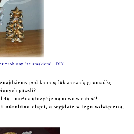
er zrobiony "ze smakiem" - DIY
 znajdziemy pod kanapą lub za szafą gromadkę
bionych puzzli?
pletu - można ułożyć je na nowo w całość!
i odrobina chęci, a wyjdzie z tego wdzięczna,