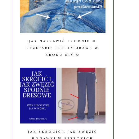
JAK NAPRAWIĆ SPODNIE 👖
PRZETARTE LUB DZIURAWE W
KROKU DIY ♻️
JAK SKRÓCIĆ I JAK ZWĘZIĆ
NOGAWKI W SZEROKICH