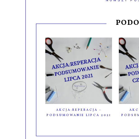
NOWSZY PO
PODO
AKCJA:REPERACJA -
AKC
PODSUMOWANIE LIPCA 2021
PODSU