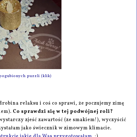
pogubionych puzzli (klik)
robina relaksu i coś co sprawi, że poczujemy zimę
nem).
Co sprawdzi się w tej podwójnej roli?
- wystarczy zjeść zawartość (ze smakiem!), wyczyścić
zystałam jako świecznik w zimowym klimacie.
strukcje jakie dla Was przygotowałam
. :)