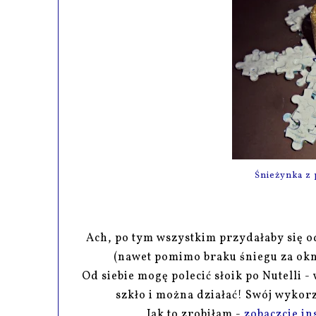
Śnieżynka z 
Ach, po tym wszystkim przydałaby się od
(nawet pomimo braku śniegu za ok
Od siebie mogę polecić słoik po Nutelli 
szkło i można działać! Swój wykor
Jak to zrobiłam -
zobaczcie in