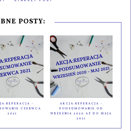
ST
STARSZY POST
BNE POSTY:
JA:REPERACJA -
AKCJA:REPERACJA -
MOWANIE CZERWCA
PODSUMOWANIE OD
2021
WRZEŚNIA 2020 AŻ DO MAJA
2021