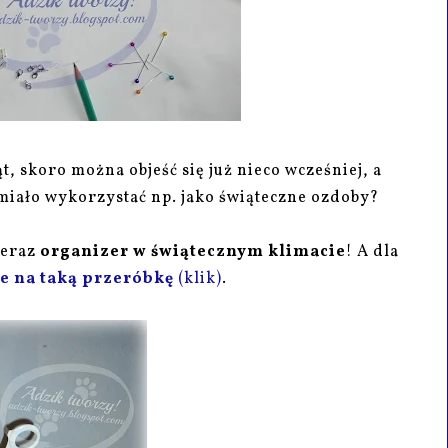
t, skoro można objeść się już nieco wcześniej, a
iało wykorzystać np. jako świąteczne ozdoby?
teraz
organizer w świątecznym klimacie
! A dla
je na taką przeróbkę
(klik)
.