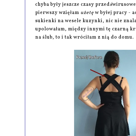
chyba były jeszcze czasy przed
ś
wirusowe,
pierwszy wzięłam
użetę
w byłej pracy - 
sukienki na wesele kuzynki, nic nie znal
upolowałam, między innymi tę czarną kre
na ślub, to i tak wróciłam z nią do domu.