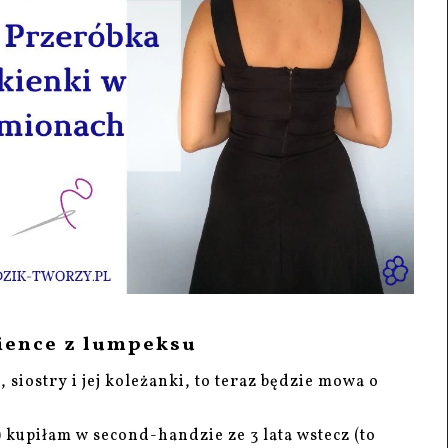
ience z lumpeksu
 siostry i jej koleżanki, to teraz będzie mowa o
) kupiłam w second-handzie ze 3 lata wstecz (to