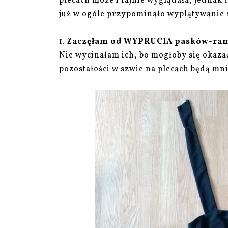
plecach może i fajnie wyglądała, jednak 
już w ogóle przypominało wyplątywanie s
1.
Zaczęłam od WYPRUCIA pasków-ra
Nie wycinałam ich, bo mogłoby się okazać
pozostałości w szwie na plecach będą mn