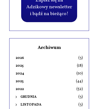
Zapisz się na
Adzikowy newsletter
i bądź na bieżąco!
Archiwum
(3)
2026
(18)
2025
(10)
2024
(44)
2023
(52)
2022
(3)
GRUDNIA
(3)
LISTOPADA