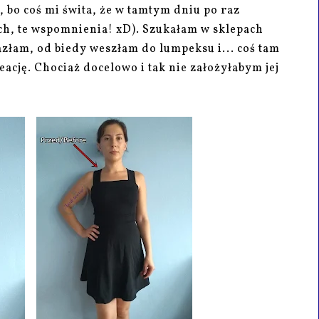
 bo coś mi świta, że w tamtym dniu po raz
ach, te wspomnienia! xD). Szukałam w sklepach
azłam, od biedy weszłam do lumpeksu i... coś tam
ację. Chociaż docelowo i tak nie założyłabym jej