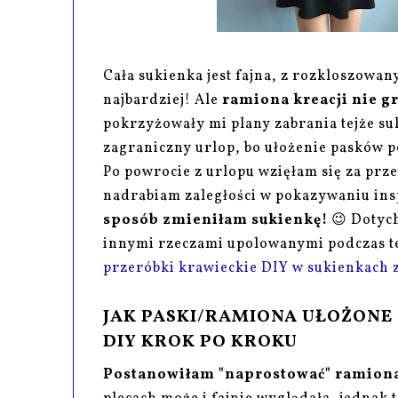
Cała sukienka jest fajna, z rozkloszowan
najbardziej! Ale
ramiona kreacji nie g
pokrzyżowały mi plany zabrania tejże suk
zagraniczny urlop, bo ułożenie pasków 
Po powrocie z urlopu wzięłam się za przer
nadrabiam zaległości w pokazywaniu inspir
sposób zmieniłam sukienkę!
😉 Dotyc
innymi rzeczami upolowanymi podczas te
przeróbki krawieckie DIY w sukienkach
JAK PASKI/RAMIONA UŁOŻONE 
DIY KROK PO KROKU
Postanowiłam "naprostować" ramiona