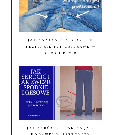
JAK NAPRAWIĆ SPODNIE 👖
PRZETARTE LUB DZIURAWE W
KROKU DIY ♻️
JAK SKRÓCIĆ I JAK ZWĘZIĆ
NOGAWKI W SZEROKICH