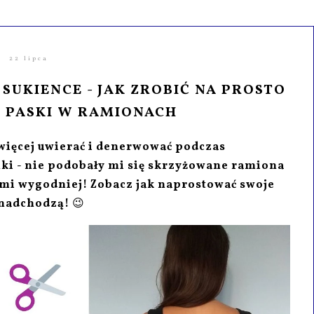
22 lipca
SUKIENCE - JAK ZROBIĆ NA PROSTO
 PASKI W RAMIONACH
więcej uwierać i denerwować podczas
ki - nie podobały mi się skrzyżowane ramiona
t mi wygodniej! Zobacz jak naprostować swoje
 nadchodzą!
😉