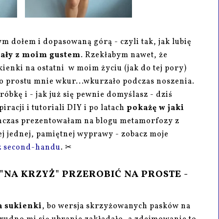
ym dołem i dopasowaną górą - czyli tak, jak lubię
rały z moim gustem
. Rzekłabym nawet, że
ienki na ostatni w moim życiu (jak do tej pory)
po prostu mnie wkur...wkurzało podczas noszenia.
óbkę i - jak już się pewnie domyślasz - dziś
acji i tutoriali DIY i po latach
pokażę w jaki
hczas prezentowałam na blogu metamorfozy z
j jednej, pamiętnej wyprawy - zobacz moje
 z second-handu
. ✂
"NA KRZYŻ" PRZEROBIĆ NA PROSTE -
 sukienki
, bo wersja skrzyżowanych pasków na