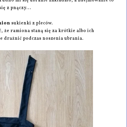
trudno mi się ubranie zakładało, a zdejmowanie to
ię z pnączy...
mion
sukienki z pleców.
, że ramiona staną się za krótkie albo ich
ie drażnić podczas noszenia ubrania.