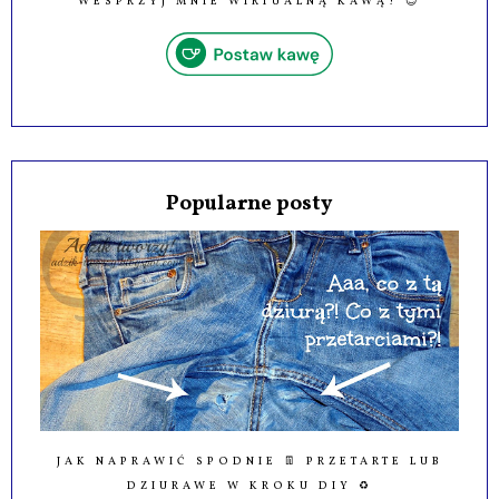
WESPRZYJ MNIE WIRTUALNĄ KAWĄ! 😉
Popularne posty
JAK NAPRAWIĆ SPODNIE 👖 PRZETARTE LUB
DZIURAWE W KROKU DIY ♻️