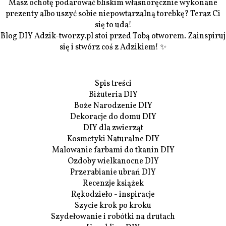
Masz ochotę podarować bliskim własnoręcznie wykonane
prezenty albo uszyć sobie niepowtarzalną torebkę? Teraz Ci
się to uda!
Blog DIY Adzik-tworzy.pl stoi przed Tobą otworem. Zainspiruj
się i stwórz coś z Adzikiem! ✨
Spis treści
Biżuteria DIY
Boże Narodzenie DIY
Dekoracje do domu DIY
DIY dla zwierząt
Kosmetyki Naturalne DIY
Malowanie farbami do tkanin DIY
Ozdoby wielkanocne DIY
Przerabianie ubrań DIY
Recenzje książek
Rękodzieło - inspiracje
Szycie krok po kroku
Szydełowanie i robótki na drutach