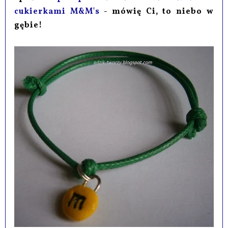
cukierkami M&M's
- mówię Ci, to niebo w
gębie!