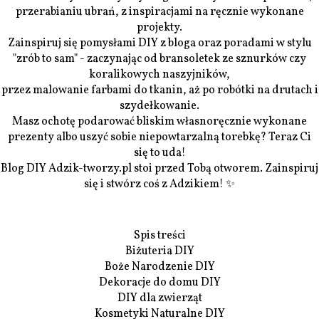
przerabianiu ubrań, z inspiracjami na ręcznie wykonane
projekty.
Zainspiruj się pomysłami DIY z bloga oraz poradami w stylu
"zrób to sam" - zaczynając od bransoletek ze sznurków czy
koralikowych naszyjników,
przez malowanie farbami do tkanin, aż po robótki na drutach i
szydełkowanie.
Masz ochotę podarować bliskim własnoręcznie wykonane
prezenty albo uszyć sobie niepowtarzalną torebkę? Teraz Ci
się to uda!
Blog DIY Adzik-tworzy.pl stoi przed Tobą otworem. Zainspiruj
się i stwórz coś z Adzikiem! ✨
Spis treści
Biżuteria DIY
Boże Narodzenie DIY
Dekoracje do domu DIY
DIY dla zwierząt
Kosmetyki Naturalne DIY