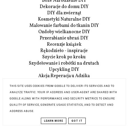
Boże Narodzenie DIY
Dekoracje do domu DIY
DIY dla zwierząt
Kosmetyki Naturalne DIY
Malowanie farbami do tkanin DIY
Ozdoby wielkanocne DIY
Przerabianie ubrań DIY
Recenzje książek
Rękodzieło - inspiracje
Szycie krok po kroku
Szydełowanie i robótki na drutach
Upcykling DIY
Akcja:Reperacja u Adzika
Szczegóły Akcji:Reperacji
THIS SITE USES COOKIES FROM GOOGLE TO DELIVER ITS SERVICES AND TO
O mnie
ANALYZE TRAFFIC. YOUR IP ADDRESS AND USER-AGENT ARE SHARED WITH
Współpraca
GOOGLE ALONG WITH PERFORMANCE AND SECURITY METRICS TO ENSURE
Kontakt
QUALITY OF SERVICE, GENERATE USAGE STATISTICS, AND TO DETECT AND
ADDRESS ABUSE.
COPYRIGHT ©
BLOG DIY ADZIK-
BLOG DESIGN:
LEARN MORE
GOT IT
TWORZY.PL
KAROGRAFIA.PL