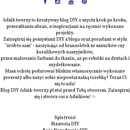
Adzik tworzy to kreatywny blog DIY o szyciu krok po kroku,
przerabianiu ubrań, z inspiracjami na ręcznie wykonane
projekty.
Zainspiruj się pomysłami DIY z bloga oraz poradami w stylu
"zrób to sam" - zaczynając od bransoletek ze sznurków czy
koralikowych naszyjników,
przez malowanie farbami do tkanin, aż po robótki na drutach i
szydełkowanie.
Masz ochotę podarować bliskim własnoręcznie wykonane
prezenty albo uszyć sobie niepowtarzalną torebkę? Teraz Ci
się to uda!
Blog DIY Adzik-tworzy.pl stoi przed Tobą otworem. Zainspiruj
się i stwórz coś z Adzikiem! ✨
Spis treści
Biżuteria DIY