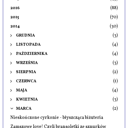
(88)
2016
(70)
2015
(30)
2014
(3)
GRUDNIA
(4)
LISTOPADA
(4)
PAŹDZIERNIKA
(3)
WRZEŚNIA
(2)
SIERPNIA
(1)
CZERWCA
(4)
MAJA
(3)
KWIETNIA
(2)
MARCA
Nieskończone cyrkonie - błyszcząca biżuteria
Zamszowe love! Czyli bransoletki ze sznurków