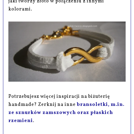
jaki tworzy złoto w połączeniu z innymi
kolorami.
Potrzebujesz więcej inspiracji na biżuterię
handmade? Zerknij na inne
bransoletki, m.in.
ze sznurków zamszowych oraz płaskich
rzemieni
.