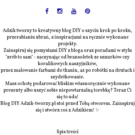
Adzik tworzy to kreatywny blog DIY o szyciu krok po kroku,
przerabianiu ubrań, z inspiracjami na ręcznie wykonane
projekty.
Zainspiruj się pomysłami DIY z bloga oraz poradami w stylu
"zrób to sam" - zaczynając od bransoletek ze sznurków czy
koralikowych naszyjników,
przez malowanie farbami do tkanin, aż po robótki na drutach i
szydełkowanie.
Masz ochotę podarować bliskim własnoręcznie wykonane
prezenty albo uszyć sobie niepowtarzalną torebkę? Teraz Ci
się to uda!
Blog DIY Adzik-tworzy.pl stoi przed Tobą otworem. Zainspiruj
się i stwórz coś z Adzikiem! ✨
Spis treści