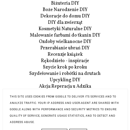
Biżuteria DIY
Boże Narodzenie DIY
Dekoracje do domu DIY
DIY dla zwierząt
Kosmetyki Naturalne DIY
Malowanie farbami do tkanin DIY
Ozdoby wielkanocne DIY
Przerabianie ubrań DIY
Recenzje książek
Rękodzieło - inspiracje
Szycie krok po kroku
Szydełowanie i robótki na drutach
Upcykling DIY
Akcja:Reperacja u Adzika
Szczegóły Akcji:Reperacji
THIS SITE USES COOKIES FROM GOOGLE TO DELIVER ITS SERVICES AND TO
O mnie
ANALYZE TRAFFIC. YOUR IP ADDRESS AND USER-AGENT ARE SHARED WITH
Współpraca
GOOGLE ALONG WITH PERFORMANCE AND SECURITY METRICS TO ENSURE
Kontakt
QUALITY OF SERVICE, GENERATE USAGE STATISTICS, AND TO DETECT AND
ADDRESS ABUSE.