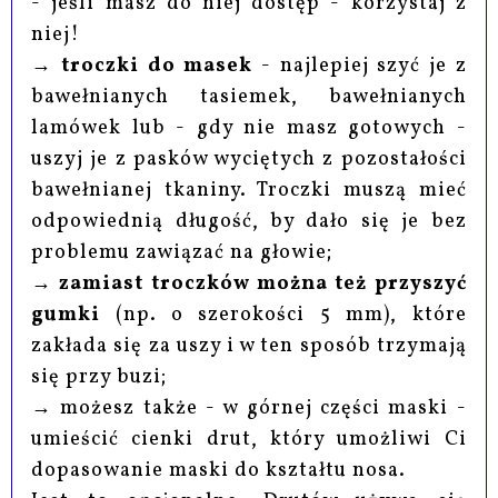
- jeśli masz do niej dostęp - korzystaj z
niej!
→
troczki do masek
- najlepiej szyć je z
bawełnianych tasiemek, bawełnianych
lamówek lub - gdy nie masz gotowych -
uszyj je z pasków wyciętych z pozostałości
bawełnianej tkaniny. Troczki muszą mieć
odpowiednią długość, by dało się je bez
problemu zawiązać na głowie;
→
zamiast troczków można też przyszyć
gumki
(np. o szerokości 5 mm), które
zakłada się za uszy i w ten sposób trzymają
się przy buzi;
→ możesz także - w górnej części maski -
umieścić cienki drut, który umożliwi Ci
dopasowanie maski do kształtu nosa.