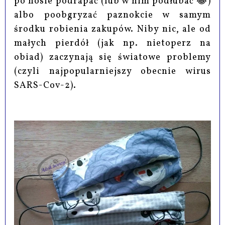
po nosie podrapać (lub w nim podłubać 😂)
albo poobgryzać paznokcie w samym
środku robienia zakupów. Niby nic, ale od
małych pierdół (jak np. nietoperz na
obiad) zaczynają się światowe problemy
(czyli najpopularniejszy obecnie wirus
SARS-Cov-2).