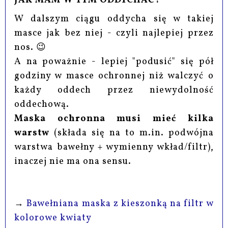
JAK MAM W TYM ODDYCHAĆ?"
W dalszym ciągu oddycha się w takiej
masce jak bez niej - czyli najlepiej przez
nos. 😉
A na poważnie - lepiej "podusić" się pół
godziny w masce ochronnej niż walczyć o
każdy oddech przez niewydolność
oddechową.
Maska ochronna musi mieć kilka
warstw
(składa się na to m.in. podwójna
warstwa bawełny + wymienny wkład/filtr),
inaczej nie ma ona sensu.
→
Bawełniana maska z kieszonką na filtr w
kolorowe kwiaty