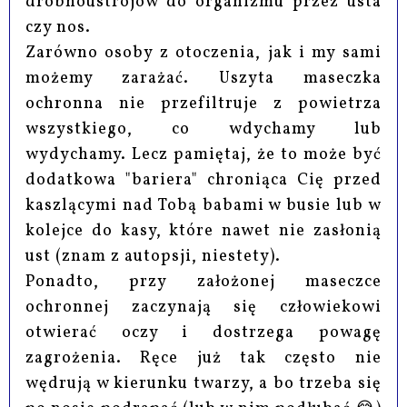
drobnoustrojów do organizmu przez usta
czy nos.
Zarówno osoby z otoczenia, jak i my sami
możemy zarażać. Uszyta maseczka
ochronna nie przefiltruje z powietrza
wszystkiego, co wdychamy lub
wydychamy. Lecz pamiętaj, że to może być
dodatkowa "bariera" chroniąca Cię przed
kaszlącymi nad Tobą babami w busie lub w
kolejce do kasy, które nawet nie zasłonią
ust (znam z autopsji, niestety).
Ponadto, przy założonej maseczce
ochronnej zaczynają się człowiekowi
otwierać oczy i dostrzega powagę
zagrożenia. Ręce już tak często nie
wędrują w kierunku twarzy, a bo trzeba się