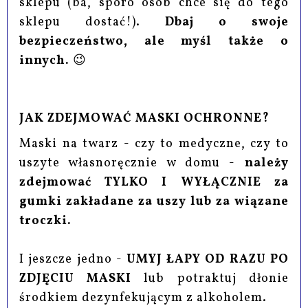
sklepu (ba, sporo osób chce się do tego
sklepu dostać!).
Dbaj o swoje
bezpieczeństwo, ale myśl także o
innych.
😉
JAK ZDEJMOWAĆ MASKI OCHRONNE?
Maski na twarz - czy to medyczne, czy to
uszyte własnoręcznie w domu -
należy
zdejmować TYLKO I WYŁĄCZNIE za
gumki zakładane za uszy lub za wiązane
troczki.
I jeszcze jedno -
UMYJ ŁAPY OD RAZU PO
ZDJĘCIU MASKI
lub potraktuj dłonie
środkiem dezynfekującym z alkoholem.