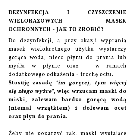
DEZYNFEKCJA I CZYSZCZENIE
WIELORAZOWYCH MASEK
OCHRONNYCH - JAK TO ZROBIĆ?
Do dezynfekcji, a przy okazji wyprania
masek wielokrotnego użytku wystarczy
gorąca woda, nieco płynu do prania lub
mydła w płynie oraz - w ramach
dodatkowego odkażenia - trochę octu.
Stosuję zasadę
"im goręcej, tym więcej
się złego wyżre"
, więc wrzucam maski do
miski, zalewam bardzo gorącą wodą
(niemal wrzątkiem) i dolewam ocet
oraz płyn do prania.
Żeby nie poparzyć rąk, maski wystające