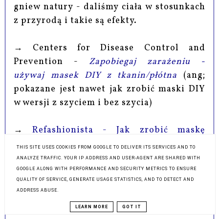
gniew natury - daliśmy ciała w stosunkach
z przyrodą i takie są efekty.
→ Centers for Disease Control and
Prevention -
Zapobiegaj zarażeniu -
używaj masek DIY z tkanin/płótna
(ang;
pokazane jest nawet jak zrobić maski DIY
w wersji z szyciem i bez szycia)
→
Refashionista - Jak zrobić maskę
ochronną DIY bez szycia
(to jedna z moich
THIS SITE USES COOKIES FROM GOOGLE TO DELIVER ITS SERVICES AND TO
ulubionych osób od przeróbek wszelakich;
ANALYZE TRAFFIC. YOUR IP ADDRESS AND USER-AGENT ARE SHARED WITH
jej maska ochronna składa się z kilku
GOOGLE ALONG WITH PERFORMANCE AND SECURITY METRICS TO ENSURE
QUALITY OF SERVICE, GENERATE USAGE STATISTICS, AND TO DETECT AND
warstw tkaniny)
ADDRESS ABUSE.
LEARN MORE
GOT IT