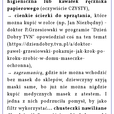
higieniczna lub kawałek ręcznika
papierowego
(oczywiście CZYSTY),
→
cienkie ścierki do sprzątania
, które
można kupić w rolce (np. Jan Niezbędny) -
doktor P.Grzesiowski w programie "Dzień
Dobry TVN" opowiedział coś na ten temat
(https://dziendobry.tvn.pl/a/doktor-
pawel-grzesiowski-pokazuje-jak-krok-po-
kroku-zrobic-w-domu-maseczke-
ochronna),
→
zagramanicą
, gdzie nie można wchodzić
bez masek do sklepów, dziewczyny szyją
maski same, bo już nie można nigdzie
kupić medycznych masek z atestem. I
jedna z nich podrzuciła pomysł, by jako
filtr wykorzystać...
chusteczki nawilżane