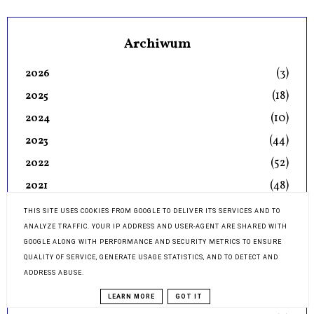
Archiwum
(3)
2026
(18)
2025
(10)
2024
(44)
2023
(52)
2022
(48)
2021
(6)
GRUDNIA
THIS SITE USES COOKIES FROM GOOGLE TO DELIVER ITS SERVICES AND TO
ANALYZE TRAFFIC. YOUR IP ADDRESS AND USER-AGENT ARE SHARED WITH
(4)
LISTOPADA
GOOGLE ALONG WITH PERFORMANCE AND SECURITY METRICS TO ENSURE
(5)
PAŹDZIERNIKA
QUALITY OF SERVICE, GENERATE USAGE STATISTICS, AND TO DETECT AND
(6)
WRZEŚNIA
ADDRESS ABUSE.
(7)
SIERPNIA
LEARN MORE
GOT IT