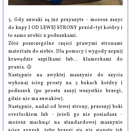
3. Gdy suwaki są już przyszyte - możesz zszyć
do kupy I OD LEWEJ STRONY przód+tył kołdry i
to samo zrobić z poduszkami.
Złóż poszczególne części prawymi stronami
materiału do siebie. Dla pomocy i wygody zepnij
krawędzie szpilkami lub... klamerkami do
prania. 😉
Następnie na zwykłej maszynie do szycia
wykonaj ścieg prosty na 3 bokach kołdry i
poduszek (po prostu zszyj wszystkie brzegi,
gdzie nie ma suwaków).
Następnie, nadal od lewej strony, przeszyj boki
overlockiem lub - jeżeli go nie posiadasz -
możesz machnąć na standardowej maszynie
ścieg zygzak, żeby brzegi się nie siepały jak