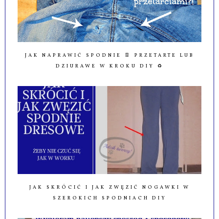
JAK NAPRAWIĆ SPODNIE 👖 PRZETARTE LUB
DZIURAWE W KROKU DIY ♻️
JAK SKRÓCIĆ I JAK ZWĘZIĆ NOGAWKI W
SZEROKICH SPODNIACH DIY