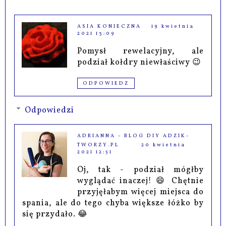
ASIA KONIECZNA
19 kwietnia
2021 13:09
Pomysł rewelacyjny, ale
podział kołdry niewłaściwy 😉
ODPOWIEDZ
Odpowiedzi
ADRIANNA - BLOG DIY ADZIK-
TWORZY.PL
20 kwietnia
2021 12:51
Oj, tak - podział mógłby
wyglądać inaczej! 😄 Chętnie
przyjęłabym więcej miejsca do
spania, ale do tego chyba większe łóżko by
się przydało. 😂