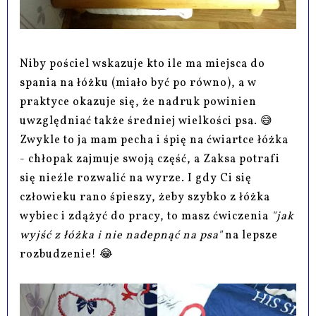
Niby pościel wskazuje kto ile ma miejsca do
spania na łóżku (miało być po równo), a w
praktyce okazuje się, że nadruk powinien
uwzględniać także średniej wielkości psa. 😅
Zwykle to ja mam pecha i śpię na ćwiartce łóżka
- chłopak zajmuje swoją część, a Zaksa potrafi
się nieźle rozwalić na wyrze. I gdy Ci się
człowieku rano śpieszy, żeby szybko z łóżka
wybiec i zdążyć do pracy, to masz ćwiczenia
"jak
wyjść z łóżka i nie nadepnąć na psa"
na lepsze
rozbudzenie! 😂