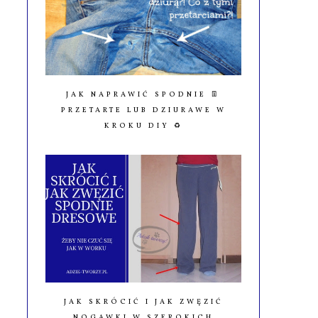
JAK NAPRAWIĆ SPODNIE 👖
PRZETARTE LUB DZIURAWE W
KROKU DIY ♻️
JAK SKRÓCIĆ I JAK ZWĘZIĆ
NOGAWKI W SZEROKICH