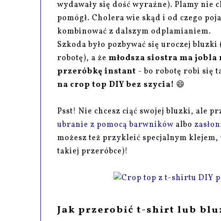
wydawały się dość wyraźne). Plamy nie ch
pomógł. Cholera wie skąd i od czego poja
kombinować z dalszym odplamianiem.
Szkoda było pozbywać się uroczej bluzki 
robotę), a że
młodsza siostra ma jobla
przeróbkę instant
- bo robotę robi się 
na crop top DIY bez szycia!
😄
Psst! Nie chcesz ciąć swojej bluzki, ale 
ubranie z pomocą barwników
albo
zasłon
możesz też przykleić specjalnym klejem,
takiej przeróbce)!
Jak przerobić t-shirt lub bl