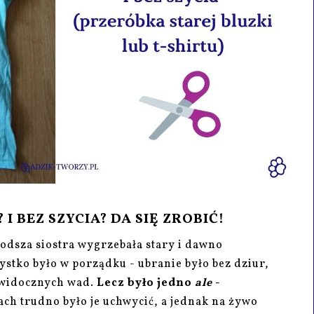
I BEZ SZYCIA? DA SIĘ ZROBIĆ!
łodsza siostra wygrzebała stary i dawno
ystko było w porządku - ubranie było bez dziur,
ś widocznych wad.
Lecz było jedno
ale
-
ach trudno było je uchwycić, a jednak na żywo