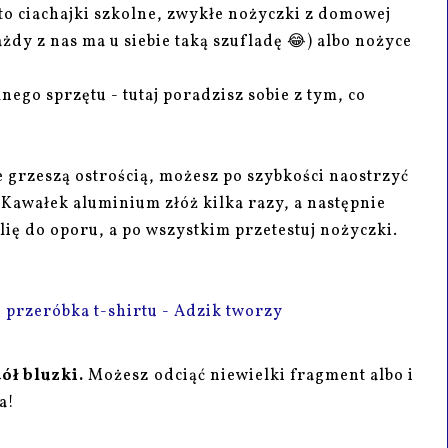
to ciachajki szkolne, zwykłe nożyczki z domowej
ażdy z nas ma u siebie taką szufladę 😂) albo nożyce
ego sprzętu - tutaj poradzisz sobie z tym, co
e grzeszą ostrością, możesz po szybkości naostrzyć
 Kawałek aluminium złóż kilka razy, a następnie
olię do oporu, a po wszystkim przetestuj nożyczki.
dół bluzki.
Możesz odciąć niewielki fragment albo i
la!