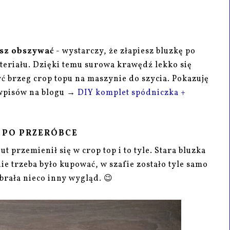
isz obszywać
- wystarczy, że złapiesz bluzkę po
teriału. Dzięki temu surowa krawędź lekko się
yć brzeg crop topu na maszynie do szycia. Pokazuję
 wpisów na blogu →
DIY komplet spódniczka +
T PO PRZERÓBCE
ut przemienił się w crop top i to tyle. Stara bluzka
e trzeba było kupować, w szafie zostało tyle samo
brała nieco inny wygląd. 😉