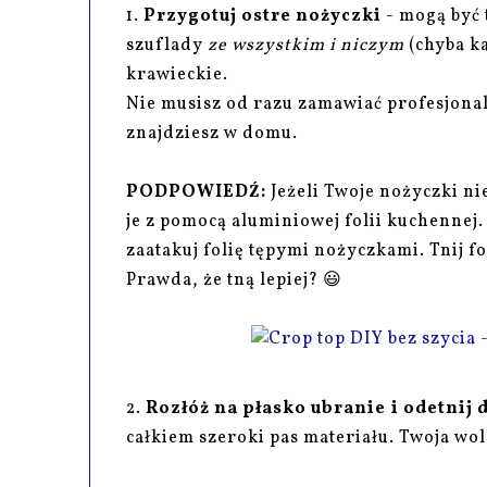
1.
Przygotuj ostre nożyczki
- mogą być 
szuflady
ze wszystkim i niczym
(chyba k
krawieckie.
Nie musisz od razu zamawiać profesjonaln
znajdziesz w domu.
PODPOWIEDŹ:
Jeżeli Twoje nożyczki ni
je z pomocą aluminiowej folii kuchennej.
zaatakuj folię tępymi nożyczkami. Tnij f
Prawda, że tną lepiej? 😃
2.
Rozłóż na płasko ubranie i odetnij 
całkiem szeroki pas materiału. Twoja wo