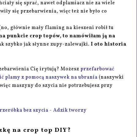
ciały się sprać, nawet odplamiacz nie za wiele
wiły się przebarwienia, więc też nie było co
(no, głównie mały flaming na kieszeni robił tu
 na punkcie crop topów, to namówiłam ją na
tak szybko jak słynne zupy-zalewajki.
I oto historia
przebarwienia Cię irytują? Możesz
przefarbować
ić plamy z pomocą naszywek na ubrania
(naszywki
 więc maszyny do szycia nie potrzebujesz przy
uzkę na crop top DIY?