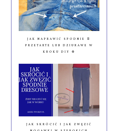
JAK NAPRAWIĆ SPODNIE 👖
PRZETARTE LUB DZIURAWE W
KROKU DIY ♻️
JAK SKRÓCIĆ I JAK ZWĘZIĆ
NOGAWKI W SZEROKICH