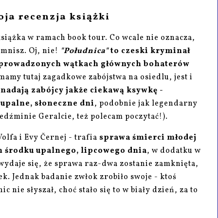
oja recenzja książki
książka w ramach book tour. Co wcale nie oznacza,
omnisz. Oj, nie!
"Południca"
to czeski kryminał
 poprowadzonych wątkach głównych bohaterów
mamy tutaj zagadkowe zabójstwa na osiedlu, jest i
nadają zabójcy jakże ciekawą ksywkę -
 upalne, słoneczne dni
, podobnie jak legendarny
iedźminie Geralcie, też polecam poczytać!).
lfa i Evy Černej - trafia
sprawa śmierci młodej
m środku upalnego, lipcowego dnia
, w dodatku w
ydaje się, że sprawa raz-dwa zostanie zamknięta,
k. Jednak badanie zwłok zrobiło swoje - ktoś
ic nie słyszał, choć stało się to w biały dzień, za to