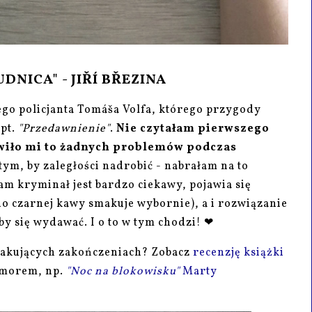
DNICA" - JIŘÍ BŘEZINA
ego policjanta Tomáša Volfa, którego przygody
 pt.
"Przedawnienie"
.
Nie czytałam pierwszego
awiło mi to żadnych problemów podczas
 tym, by zaległości nadrobić - nabrałam na to
sam kryminał jest bardzo ciekawy, pojawia się
do czarnej kawy smakuje wybornie), a i rozwiązanie
by się wydawać. I o to w tym chodzi! ❤
kakujących zakończeniach? Zobacz
recenzję książki
humorem, np.
"Noc na blokowisku"
Marty