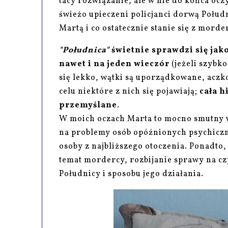
tacy rozwiązanie, ale w nie do końca oczy
świeżo upieczeni policjanci dorwą Połudn
Martą i co ostatecznie stanie się z morde
"Południca"
świetnie sprawdzi się jak
nawet i na jeden wieczór
(jeżeli szybko
się lekko, wątki są uporządkowane, aczk
celu niektóre z nich się pojawiają;
cała h
przemyślane
.
W moich oczach Marta to mocno smutny w
na problemy osób opóźnionych psychicz
osoby z najbliższego otoczenia. Ponadto
temat mordercy, rozbijanie sprawy na c
Południcy i sposobu jego działania.