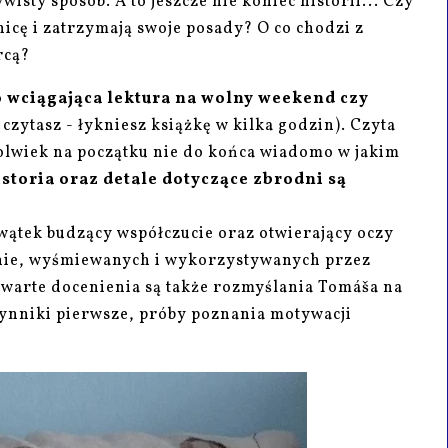
wisty sposób. A to jeszcze nie koniec historii... Czy
icę i zatrzymają swoje posady? O co chodzi z
rcą?
o wciągająca lektura na wolny weekend czy
 czytasz - łykniesz książkę w kilka godzin). Czyta
olwiek na początku nie do końca wiadomo w jakim
istoria oraz detale dotyczące zbrodni są
ątek budzący współczucie oraz otwierający oczy
nie, wyśmiewanych i wykorzystywanych przez
, warte docenienia są także rozmyślania Tomáša na
zynniki pierwsze, próby poznania motywacji