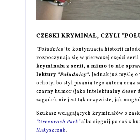
CZESKI KRYMINAŁ, CZYLI "POŁU
"Południca"
to kontynuacja historii młod
rozpoczynają się w pierwszej części serii
kryminału z serii, a mimo to nie spr
lektury
"Południcy"
. Jednak już myślę o
ochoty, bo styl pisania tego autora oraz 
czarny humor (jako intelektualny deser 
zagadek nie jest tak oczywiste, jak mogło
Szukasz wciągających kryminałów o zas
"Greenwich Park"
albo sięgnij po coś z 
Matyszczak
.