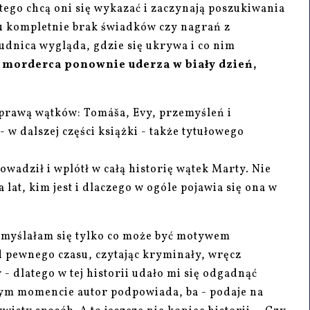
atego chcą oni się wykazać i zaczynają poszukiwania
u kompletnie brak świadków czy nagrań z
dnica wygląda, gdzie się ukrywa i co nim
, morderca ponownie uderza w biały dzień,
 sprawą wątków: Tomáša, Evy, przemyśleń i
 w dalszej części książki - także tytułowego
wadził i wplótł w całą historię wątek Marty. Nie
lat, kim jest i dlaczego w ogóle pojawia się ona w
domyślałam się tylko co może być motywem
pewnego czasu, czytając kryminały, wręcz
 dlatego w tej historii udało mi się odgadnąć
ym momencie autor podpowiada, ba - podaje na