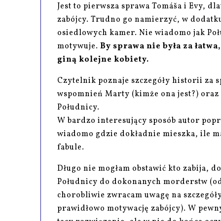
Jest to pierwsza sprawa Tomáša i Evy, dl
zabójcy. Trudno go namierzyć, w dodatk
osiedlowych kamer. Nie wiadomo jak Połu
motywuje.
By sprawa nie była za łatwa
giną kolejne kobiety.
Czytelnik poznaje szczegóły historii za
wspomnień Marty (kimże ona jest?) oraz -
Południcy.
W bardzo interesujący sposób autor popro
wiadomo gdzie dokładnie mieszka, ile ma 
fabule.
Długo nie mogłam obstawić kto zabija, 
Południcy do dokonanych morderstw (od 
chorobliwie zwracam uwagę na szczegóły -
prawidłowo motywację zabójcy). W pewn