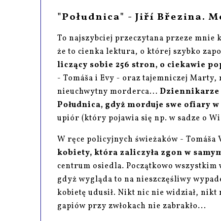
"Południca" - Jiří Březina. M
To najszybciej przeczytana przeze mnie 
że to cienka lektura, o której szybko zap
liczący sobie 256 stron, o ciekawie
- Tomáša i Evy - oraz tajemniczej Marty, 
nieuchwytny morderca...
Dziennikarze 
Południca, gdyż morduje swe ofiary w
upiór (który pojawia się np. w sadze o W
W ręce policyjnych świeżaków - Tomáša Vo
kobiety, która zaliczyła zgon w samy
centrum osiedla. Początkowo wszystkim w
gdyż wygląda to na nieszczęśliwy wypade
kobietę udusił. Nikt nic nie widział, nikt n
gapiów przy zwłokach nie zabrakło...