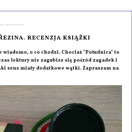
24 września
BŘEZINA. RECENZJA KSIĄŻKI
e wiadomo, o co chodzi. Chociaż "Południca" to
zas lektury nie zagubisz się pośród zagadek i
jaki sens miały dodatkowe wątki. Zapraszam na