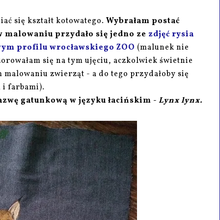
ać się kształt kotowatego.
Wybrałam postać
w malowaniu przydało się jedno ze
zdjęć rysia
wym profilu wrocławskiego ZOO
(malunek nie
wzorowałam się na tym ujęciu, aczkolwiek świetnie
 malowaniu zwierząt - a do tego przydałoby się
 i farbami).
azwę gatunkową w języku łacińskim -
Lynx lynx.