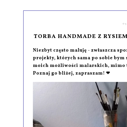
0
TORBA HANDMADE Z RYSIEM
Niezbyt często maluję - zwłaszcza spon
projekty, których sama po sobie bym s
moich możliwości malarskich, mimo t
Poznaj go bliżej, zapraszam! ❤