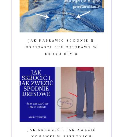
JAK NAPRAWIĆ SPODNIE 👖
PRZETARTE LUB DZIURAWE W
KROKU DIY ♻️
JAK SKRÓCIĆ I JAK ZWĘZIĆ
NOGAWKI W SZEROKICH