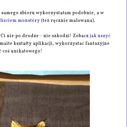
o samego zbioru wykorzystałam podobnie, a w
 liściem monstery
(też ręcznie malowana).
t Ci nie po drodze - nie szkodzi! Zobacz
jak uszyć
aite kształty aplikacji, wykorzystać fantazyjne
ć coś unikatowego!