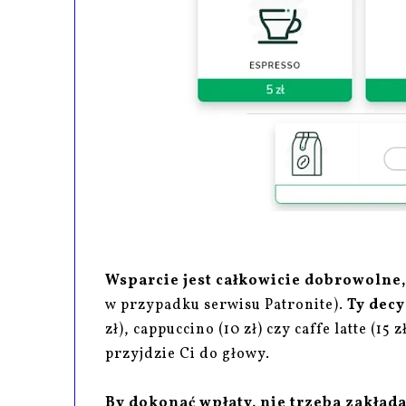
Wsparcie jest całkowicie dobrowolne,
w przypadku serwisu Patronite).
Ty decy
zł), cappuccino (10 zł) czy caffe latte (1
przyjdzie Ci do głowy.
By dokonać wpłaty, nie trzeba zakłada