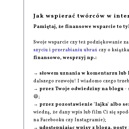
Jak wspierać twórców w inte
Pamiętaj, że finansowe wsparcie to ty
Swoje wsparcie czy też podziękowanie za
szyciu i przerabianiu ubrań
czy o książk
finansowo, wesprzyj np.:
→
słowem uznania w komentarzu lub 
dalszego rozwoju! I wiadomo czego trzeba
→
przez Twoje odwiedziny na blogu
- 
😄;
→
przez pozostawienie 'lajka' albo s
wiedzą, że dany wpis lub film Ci się spod
na Facebooku czy Instagramie);
→
udostępniając wpisy z bloga, posty