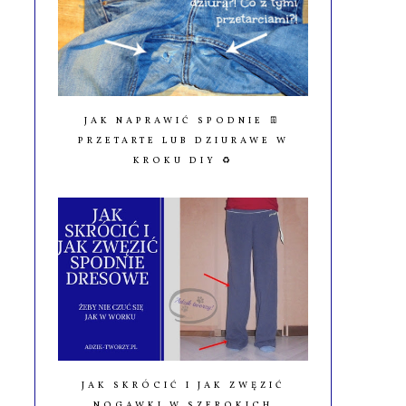
JAK NAPRAWIĆ SPODNIE 👖
PRZETARTE LUB DZIURAWE W
KROKU DIY ♻️
JAK SKRÓCIĆ I JAK ZWĘZIĆ
NOGAWKI W SZEROKICH