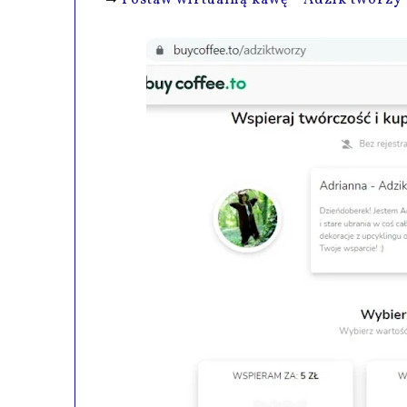
➡
Postaw wirtualną kawę - Adzik tworzy