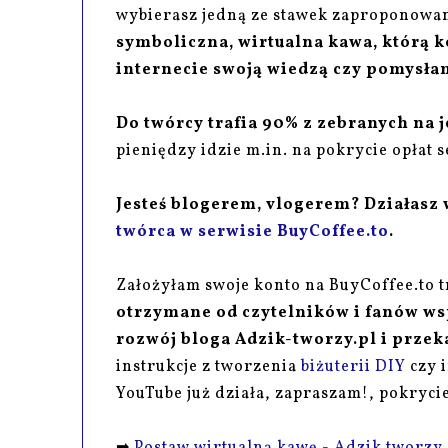
wybierasz jedną ze stawek zaproponowany
symboliczna, wirtualna kawa, którą ko
internecie swoją wiedzą czy pomysła
Do twórcy trafia 90% z zebranych na 
pieniędzy idzie m.in. na pokrycie opłat
Jesteś blogerem, vlogerem? Działasz
twórca w serwisie BuyCoffee.to
.
Założyłam swoje konto na BuyCoffee.to tr
otrzymane od czytelników i fanów ws
rozwój bloga Adzik-tworzy.pl i prze
instrukcje z tworzenia
biżuterii DIY
czy i
YouTube już działa, zapraszam!, pokrycie