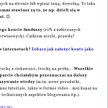
ch na stronie lub wpisać inną, dowolną. To taka
muś stawiasz za to, że np. dzieli się w
mi.
😊
jego koncie funduszy
(10% z uzbieranych
 serwisowych). Całkiem nieźle, prawda?
 w internetach?
Zobacz jak założyć konto jako
ochę z ciekawości, trochę na próbę...
Wszelkie
parcie chciałabym przeznaczać na dalszy
kazywanie wiedzy
(m.in. nowe poradniki,
nne tutoriale, także w formie video - mój kanał na
 technicznych aspektów blogowania itp.).