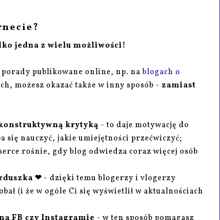
rnecie?
lko jedna z wielu możliwości!
 porady publikowane online, np. na
blogach o
ach, możesz okazać także w inny sposób -
zamiast
konstruktywną krytyką
- to daje motywację do
 się nauczyć, jakie umiejętności przećwiczyć;
serce rośnie, gdy blog odwiedza coraz więcej osób
erduszka ❤
- dzięki temu blogerzy i vlogerzy
obał (i że w ogóle Ci się wyświetlił w aktualnościach
 na FB czy Instagramie
- w ten sposób pomagasz