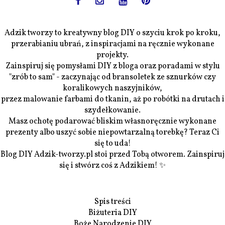
Adzik tworzy to kreatywny blog DIY o szyciu krok po kroku,
przerabianiu ubrań, z inspiracjami na ręcznie wykonane
projekty.
Zainspiruj się pomysłami DIY z bloga oraz poradami w stylu
"zrób to sam" - zaczynając od bransoletek ze sznurków czy
koralikowych naszyjników,
przez malowanie farbami do tkanin, aż po robótki na drutach i
szydełkowanie.
Masz ochotę podarować bliskim własnoręcznie wykonane
prezenty albo uszyć sobie niepowtarzalną torebkę? Teraz Ci
się to uda!
Blog DIY Adzik-tworzy.pl stoi przed Tobą otworem. Zainspiruj
się i stwórz coś z Adzikiem! ✨
Spis treści
Biżuteria DIY
Boże Narodzenie DIY