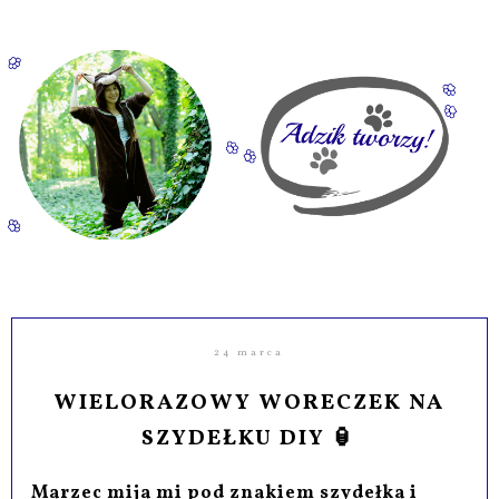
24 marca
WIELORAZOWY WORECZEK NA
SZYDEŁKU DIY 🏮
Marzec mija mi pod znakiem szydełka i