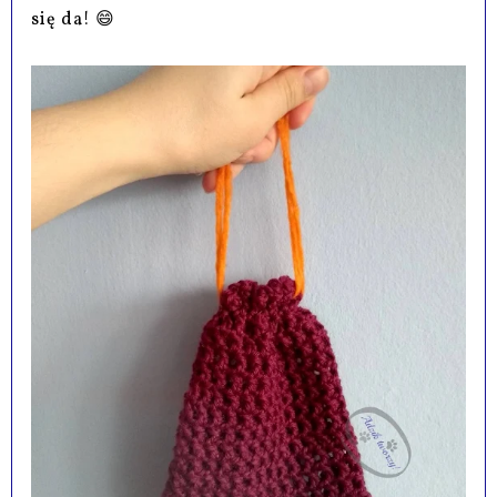
się da! 😄