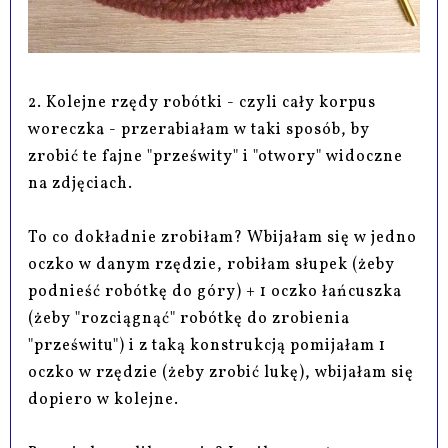
2. Kolejne rzędy robótki - czyli cały korpus
woreczka - przerabiałam w taki sposób, by
zrobić te fajne "prześwity" i "otwory" widoczne
na zdjęciach.
To co dokładnie zrobiłam? Wbijałam się w jedno
oczko w danym rzędzie, robiłam słupek (żeby
podnieść robótkę do góry) + 1 oczko łańcuszka
(żeby "rozciągnąć" robótkę do zrobienia
"prześwitu") i z taką konstrukcją pomijałam 1
oczko w rzędzie (żeby zrobić lukę), wbijałam się
dopiero w kolejne.