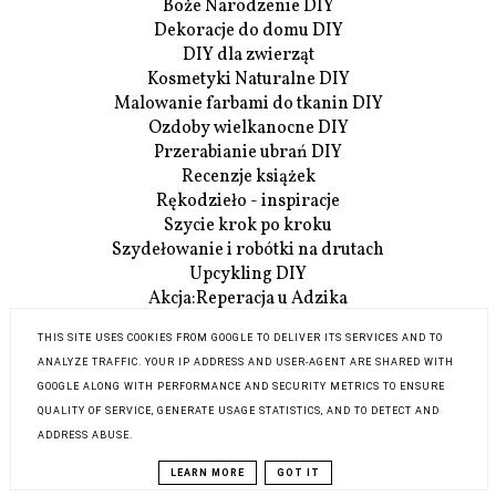
Boże Narodzenie DIY
Dekoracje do domu DIY
DIY dla zwierząt
Kosmetyki Naturalne DIY
Malowanie farbami do tkanin DIY
Ozdoby wielkanocne DIY
Przerabianie ubrań DIY
Recenzje książek
Rękodzieło - inspiracje
Szycie krok po kroku
Szydełowanie i robótki na drutach
Upcykling DIY
Akcja:Reperacja u Adzika
Szczegóły Akcji:Reperacji
THIS SITE USES COOKIES FROM GOOGLE TO DELIVER ITS SERVICES AND TO
O mnie
ANALYZE TRAFFIC. YOUR IP ADDRESS AND USER-AGENT ARE SHARED WITH
Współpraca
GOOGLE ALONG WITH PERFORMANCE AND SECURITY METRICS TO ENSURE
Kontakt
QUALITY OF SERVICE, GENERATE USAGE STATISTICS, AND TO DETECT AND
ADDRESS ABUSE.
COPYRIGHT ©
BLOG DIY ADZIK-
BLOG DESIGN:
LEARN MORE
GOT IT
TWORZY.PL
KAROGRAFIA.PL