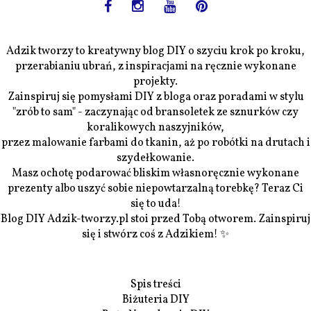
Adzik tworzy to kreatywny blog DIY o szyciu krok po kroku,
przerabianiu ubrań, z inspiracjami na ręcznie wykonane
projekty.
Zainspiruj się pomysłami DIY z bloga oraz poradami w stylu
"zrób to sam" - zaczynając od bransoletek ze sznurków czy
koralikowych naszyjników,
przez malowanie farbami do tkanin, aż po robótki na drutach i
szydełkowanie.
Masz ochotę podarować bliskim własnoręcznie wykonane
prezenty albo uszyć sobie niepowtarzalną torebkę? Teraz Ci
się to uda!
Blog DIY Adzik-tworzy.pl stoi przed Tobą otworem. Zainspiruj
się i stwórz coś z Adzikiem! ✨
Spis treści
Biżuteria DIY