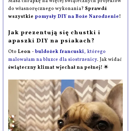
Masz chrapkę na więcej świątecznych projektów
do własnoręcznego wykonania?
Sprawdź
wszystkie
pomysły DIY
na Boże Narodzenie
!
Jak prezentują się chustki i
apaszki DIY na psiakach?
Oto
Leon -
buldożek francuski
, którego
malowałam na bluzce dla siostrzenicy
. Jak widać
świąteczny klimat wjechał na pełnej!
🌟