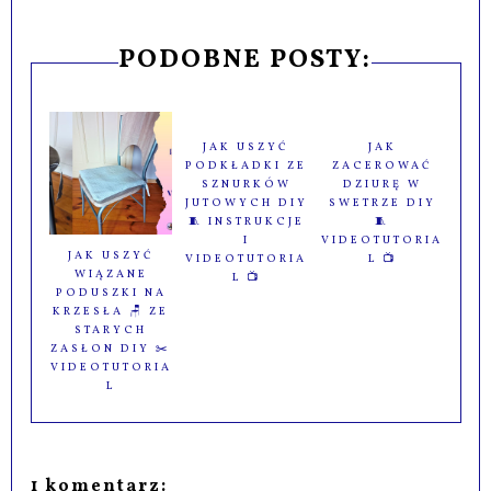
PODOBNE POSTY:
JAK USZYĆ
JAK USZYĆ
JAK
WIĄZANE
PODKŁADKI ZE
ZACEROWAĆ
PODUSZKI NA
SZNURKÓW
DZIURĘ W
KRZESŁA 🪑 ZE
JUTOWYCH DIY
SWETRZE DIY
STARYCH
🧵 INSTRUKCJE
🧵
ZASŁON DIY ✂️
I
VIDEOTUTORIA
VIDEOTUTORIA
VIDEOTUTORIA
L 📺
L
L 📺
1 komentarz: