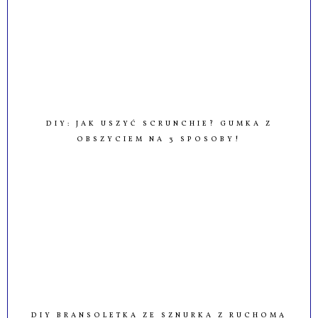
JAK SKRÓCIĆ I JAK ZWĘZIĆ NOGAWKI W
SZEROKICH SPODNIACH DIY
DIY: JAK USZYĆ SCRUNCHIE? GUMKA Z
OBSZYCIEM NA 3 SPOSOBY!