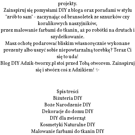
projekty.
Zainspiruj się pomysłami DIY z bloga oraz poradami w stylu
"zrób to sam" - zaczynając od bransoletek ze sznurków czy
koralikowych naszyjników,
przez malowanie farbami do tkanin, aż po robótki na drutach i
szydełkowanie.
Masz ochotę podarować bliskim własnoręcznie wykonane
prezenty albo uszyć sobie niepowtarzalną torebkę? Teraz Ci
się to uda!
Blog DIY Adzik-tworzy.pl stoi przed Tobą otworem. Zainspiruj
się i stwórz coś z Adzikiem! ✨
Spis treści
Biżuteria DIY
Boże Narodzenie DIY
Dekoracje do domu DIY
DIY dla zwierząt
Kosmetyki Naturalne DIY
Malowanie farbami do tkanin DIY