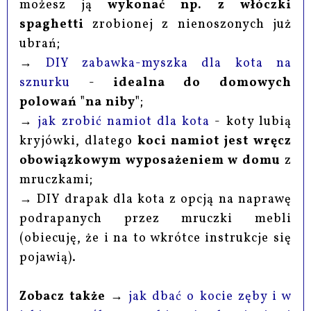
możesz ją
wykonać np. z włóczki
spaghetti
zrobionej z nienoszonych już
ubrań;
→
DIY zabawka-myszka dla kota na
sznurku
-
idealna do domowych
polowań "na niby"
;
→
jak zrobić namiot dla kota
- koty lubią
kryjówki, dlatego
koci namiot jest wręcz
obowiązkowym wyposażeniem w domu
z
mruczkami;
→ DIY drapak dla kota z opcją na naprawę
podrapanych przez mruczki mebli
(obiecuję, że i na to wkrótce instrukcje się
pojawią).
Zobacz także
→
jak dbać o kocie zęby i w