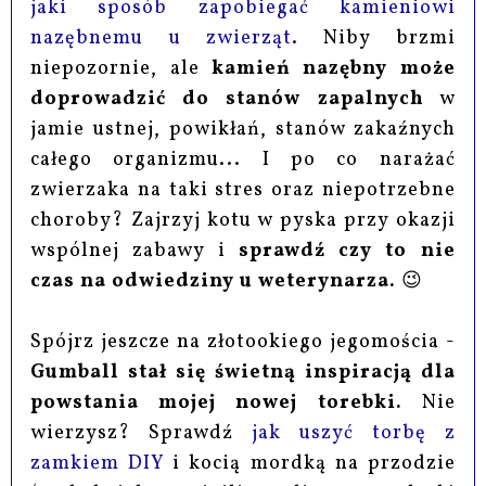
jaki sposób zapobiegać kamieniowi
nazębnemu u zwierząt
. Niby brzmi
niepozornie, ale
kamień nazębny może
doprowadzić do stanów zapalnych
w
jamie ustnej, powikłań, stanów zakaźnych
całego organizmu... I po co narażać
zwierzaka na taki stres oraz niepotrzebne
choroby? Zajrzyj kotu w pyska przy okazji
wspólnej zabawy i
sprawdź czy to nie
czas na odwiedziny u weterynarza.
😉
Spójrz jeszcze na złotookiego jegomościa -
Gumball stał się świetną inspiracją dla
powstania mojej nowej torebki.
Nie
wierzysz? Sprawdź
jak uszyć torbę z
zamkiem DIY
i kocią mordką na przodzie