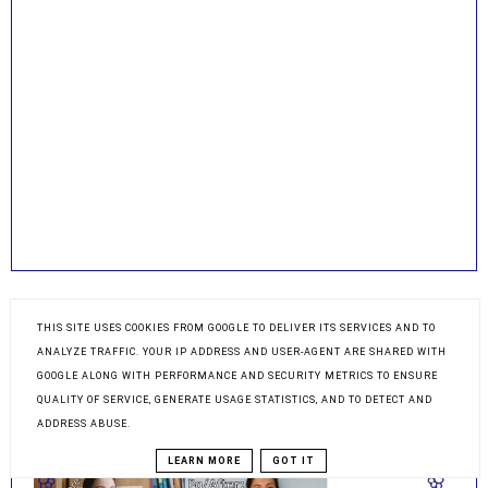
THIS SITE USES COOKIES FROM GOOGLE TO DELIVER ITS SERVICES AND TO
ANALYZE TRAFFIC. YOUR IP ADDRESS AND USER-AGENT ARE SHARED WITH
GOOGLE ALONG WITH PERFORMANCE AND SECURITY METRICS TO ENSURE
POLECANY POST
QUALITY OF SERVICE, GENERATE USAGE STATISTICS, AND TO DETECT AND
Sukienka z przeróbki i farbowania starej
ADDRESS ABUSE.
kiecki DIY
LEARN MORE
GOT IT