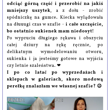
odciąć górną część i przerobić na jakiś
mniejszy uszytek
, a z dołu - zrobić
spódniczkę na gumce. Kiecka wylądowała
na dłuuugi czas w szafie -
i całe szczęście,
bo ostatnio sukienek mam niedosyt!
Po wypruciu długiego rękawa i obszyciu
całej dziury na rękę ręcznie, po
delikatnym wymodelowaniu otworu,
sukienka i ja jesteśmy gotowe na wyjścia
czy letnie szaleństwa. ❤
I po co latać po wyprzedażach i
sklepach w galeriach, skoro modową
perełkę znalazłam we własnej szafie? 😉