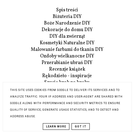
Spis treści
Biżuteria DIY
Boże Narodzenie DIY
Dekoracje do domu DIY
DIY dla zwierząt
Kosmetyki Naturalne DIY
Malowanie farbami do tkanin DIY
Ozdoby wielkanocne DIY
Przerabianie ubrań DIY
Recenzje książek
Rękodzieło - inspiracje
Szycie krok po kroku
Szydełowanie i robótki na drutach
THIS SITE USES COOKIES FROM GOOGLE TO DELIVER ITS SERVICES AND TO
Upcykling DIY
ANALYZE TRAFFIC. YOUR IP ADDRESS AND USER-AGENT ARE SHARED WITH
Akcja:Reperacja u Adzika
GOOGLE ALONG WITH PERFORMANCE AND SECURITY METRICS TO ENSURE
Szczegóły Akcji:Reperacji
QUALITY OF SERVICE, GENERATE USAGE STATISTICS, AND TO DETECT AND
O mnie
ADDRESS ABUSE.
Współpraca
LEARN MORE
GOT IT
Kontakt