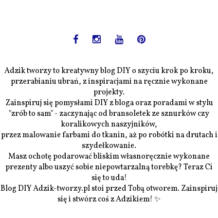
Adzik tworzy to kreatywny blog DIY o szyciu krok po kroku,
przerabianiu ubrań, z inspiracjami na ręcznie wykonane
projekty.
Zainspiruj się pomysłami DIY z bloga oraz poradami w stylu
"zrób to sam" - zaczynając od bransoletek ze sznurków czy
koralikowych naszyjników,
przez malowanie farbami do tkanin, aż po robótki na drutach i
szydełkowanie.
Masz ochotę podarować bliskim własnoręcznie wykonane
prezenty albo uszyć sobie niepowtarzalną torebkę? Teraz Ci
się to uda!
Blog DIY Adzik-tworzy.pl stoi przed Tobą otworem. Zainspiruj
się i stwórz coś z Adzikiem! ✨