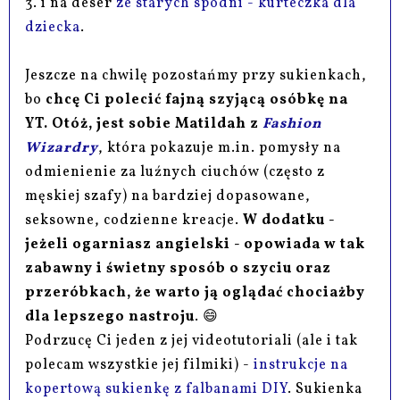
3. i na deser
ze starych spodni - kurteczka dla
dziecka
.
Jeszcze na chwilę pozostańmy przy sukienkach,
bo
chcę Ci polecić fajną szyjącą osóbkę na
YT. Otóż, jest sobie Matildah z
Fashion
Wizardry
, która pokazuje m.in. pomysły na
odmienienie za luźnych ciuchów (często z
męskiej szafy) na bardziej dopasowane,
seksowne, codzienne kreacje.
W dodatku -
jeżeli ogarniasz angielski - opowiada w tak
zabawny i świetny sposób o szyciu oraz
przeróbkach, że warto ją oglądać chociażby
dla lepszego nastroju
. 😄
Podrzucę Ci jeden z jej videotutoriali (ale i tak
polecam wszystkie jej filmiki) -
instrukcje na
kopertową sukienkę z falbanami DIY
. Sukienka