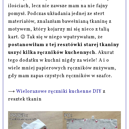
ilościach, lecz nie zawsze mam na nie fajny
pomysł. Podczas układania jednej ze stert
materiałów, znalazłam bawełnianą tkaninę z
motywem, który kojarzy mi się nieco z talią
kart. 😉 Tak się w niego wpatrywałam, że
postanowiłam z tej resztówki starej tkaniny
uszyć kilka ręczników kuchennych
. Akurat
tego dodatku w kuchni nigdy za wiele! A i o
wiele mniej papierowych ręczników zużywam,
gdy mam zapas czystych ręczników w szafce.
⟶
Wielorazowe ręczniki kuchenne DIY
z
resztek tkanin