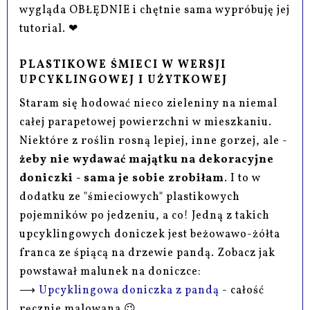
wygląda OBŁĘDNIE i chętnie sama wypróbuję jej
tutorial. ❤
PLASTIKOWE ŚMIECI W WERSJI
UPCYKLINGOWEJ I UŻYTKOWEJ
Staram się hodować nieco zieleniny na niemal
całej parapetowej powierzchni w mieszkaniu.
Niektóre z roślin rosną lepiej, inne gorzej, ale -
żeby nie wydawać majątku na dekoracyjne
doniczki - sama je sobie zrobiłam
. I to w
dodatku ze "śmieciowych" plastikowych
pojemników po jedzeniu, a co! Jedną z takich
upcyklingowych doniczek jest beżowawo-żółta
franca ze śpiącą na drzewie pandą. Zobacz jak
powstawał malunek na doniczce:
⟶
Upcyklingowa doniczka z pandą
- całość
ręcznie malowana 😉