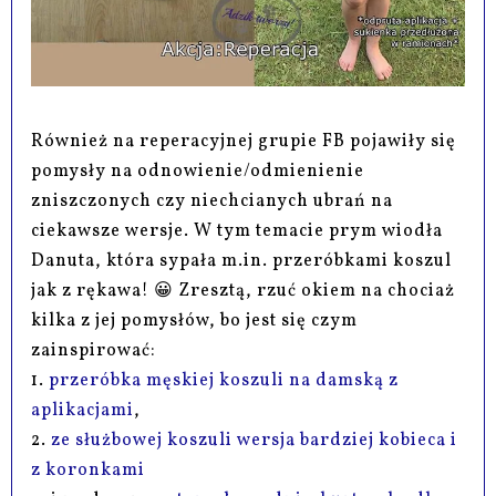
Również na reperacyjnej grupie FB pojawiły się
pomysły na odnowienie/odmienienie
zniszczonych czy niechcianych ubrań na
ciekawsze wersje. W tym temacie prym wiodła
Danuta, która sypała m.in. przeróbkami koszul
jak z rękawa! 😀 Zresztą, rzuć okiem na chociaż
kilka z jej pomysłów, bo jest się czym
zainspirować:
1.
przeróbka męskiej koszuli na damską z
aplikacjami
,
2.
ze służbowej koszuli wersja bardziej kobieca i
z koronkami