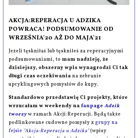
AKCJA:REPERACJA U ADZIKA
POWRACA! PODSUMOWANIE OD
WRZEŚNIA'20 AŻ DO MAJA'21
Jeżeli tęskniłaś lub tęskniłeś za reperacyjnymi
podsumowaniami, to
mam nadzieję, że
dzisiejszy, obszerny wpis wynagrodzi Ci tak
długi czas oczekiwania
na zebranie
upcyklingowych pomysłów do kupy.
Standardowo przedstawię Ci projekty, które
wrzucałam w weekendy na
fanpage
Adzik
tworzy
w ramach Akcji:Reperacji. Będą także
podlinkowane cudowne pomysły z
grupy na
fejsie
"Akcja:Reperacja u Adzika"
(wpisy