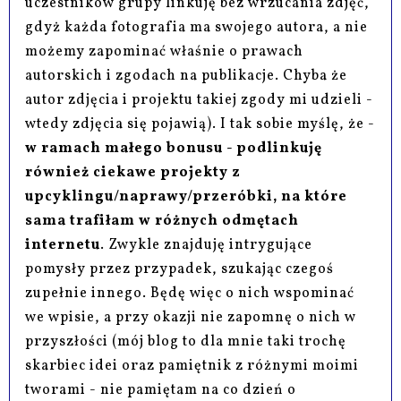
uczestników grupy linkuję bez wrzucania zdjęć,
gdyż każda fotografia ma swojego autora, a nie
możemy zapominać właśnie o prawach
autorskich i zgodach na publikacje. Chyba że
autor zdjęcia i projektu takiej zgody mi udzieli -
wtedy zdjęcia się pojawią). I tak sobie myślę, że -
w ramach małego bonusu - podlinkuję
również ciekawe projekty z
upcyklingu/naprawy/przeróbki, na które
sama trafiłam w różnych odmętach
internetu
. Zwykle znajduję intrygujące
pomysły przez przypadek, szukając czegoś
zupełnie innego. Będę więc o nich wspominać
we wpisie, a przy okazji nie zapomnę o nich w
przyszłości (mój blog to dla mnie taki trochę
skarbiec idei oraz pamiętnik z różnymi moimi
tworami - nie pamiętam na co dzień o