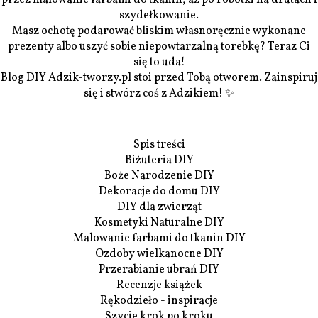
szydełkowanie.
Masz ochotę podarować bliskim własnoręcznie wykonane
prezenty albo uszyć sobie niepowtarzalną torebkę? Teraz Ci
się to uda!
Blog DIY Adzik-tworzy.pl stoi przed Tobą otworem. Zainspiruj
się i stwórz coś z Adzikiem! ✨
Spis treści
Biżuteria DIY
Boże Narodzenie DIY
Dekoracje do domu DIY
DIY dla zwierząt
Kosmetyki Naturalne DIY
Malowanie farbami do tkanin DIY
Ozdoby wielkanocne DIY
Przerabianie ubrań DIY
Recenzje książek
Rękodzieło - inspiracje
Szycie krok po kroku