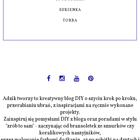
SUKIENKA
TORBA
Adzik tworzy to kreatywny blog DIY o szyciu krok po kroku,
przerabianiu ubrań, z inspiracjami na ręcznie wykonane
projekty.
Zainspiruj się pomysłami DIY z bloga oraz poradami w stylu
"zrób to sam" - zaczynając od bransoletek ze sznurków czy
koralikowych naszyjników,
przez malowanie farbami do tkanin, aż po robótki na drutach i