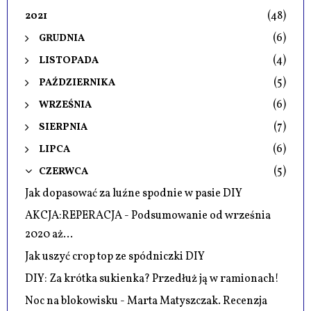
(48)
2021
(6)
GRUDNIA
(4)
LISTOPADA
(5)
PAŹDZIERNIKA
(6)
WRZEŚNIA
(7)
SIERPNIA
(6)
LIPCA
(5)
CZERWCA
Jak dopasować za luźne spodnie w pasie DIY
AKCJA:REPERACJA - Podsumowanie od września
2020 aż...
Jak uszyć crop top ze spódniczki DIY
DIY: Za krótka sukienka? Przedłuż ją w ramionach!
Noc na blokowisku - Marta Matyszczak. Recenzja