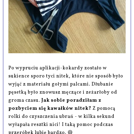
Po wypruciu aplikacji-kokardy zostało w
sukience sporo tyci nitek, które nie sposób było
wyjąć z materiału gołymi palcami. Dłubanie
pęsetką było znowusz męczące i zeżarłoby od
groma czasu.
Jak sobie poradziłam z
pozbyciem się kawałków nitek?
Z pomocą
rolki do czyszczenia ubrań - w kilka sekund
wyłapała resztki nici! I taką pomoc podczas
przeróbek lubię bardzo. 😄