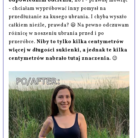
odpowiednim odcieniu
, no i - prawdę mówiąc
- chciałam wypróbować inny pomysł na
przedłużanie za kusego ubrania. I chyba wyszło
całkiem nieźle, prawda? 😃 Na pewno odczuwam
różnicę w noszeniu ubrania przed i po
przeróbce.
Niby to tylko kilka centymetrów
więcej w długości sukienki, a jednak te kilka
centymetrów nabrało tutaj znaczenia.
😉