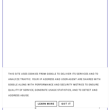
THIS SITE USES COOKIES FROM GOOGLE TO DELIVER ITS SERVICES AND TO
ANALYZE TRAFFIC. YOUR IP ADDRESS AND USER-AGENT ARE SHARED WITH
GOOGLE ALONG WITH PERFORMANCE AND SECURITY METRICS TO ENSURE
QUALITY OF SERVICE, GENERATE USAGE STATISTICS, AND TO DETECT AND
ADDRESS ABUSE.
POLECANY POST
LEARN MORE
GOT IT
Sukienka z przeróbki i farbowania starej