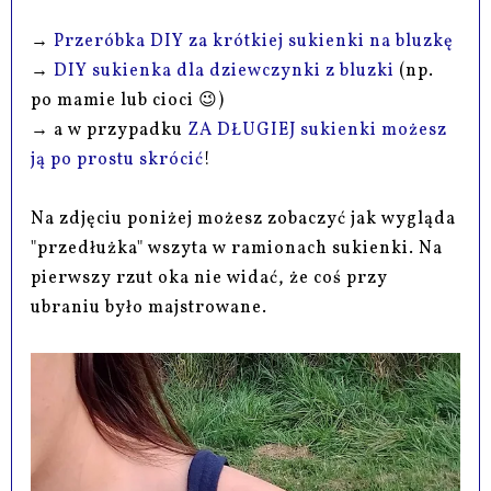
→
Przeróbka DIY za krótkiej sukienki na bluzkę
→
DIY sukienka dla dziewczynki z bluzki
(np.
po mamie lub cioci 😉)
→ a w przypadku
ZA DŁUGIEJ sukienki możesz
ją po prostu skrócić
!
Na zdjęciu poniżej możesz zobaczyć jak wygląda
"przedłużka" wszyta w ramionach sukienki. Na
pierwszy rzut oka nie widać, że coś przy
ubraniu było majstrowane.