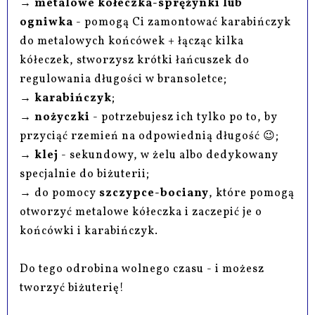
→
metalowe kółeczka-sprężynki lub
ogniwka
- pomogą Ci zamontować karabińczyk
do metalowych końcówek + łącząc kilka
kółeczek, stworzysz krótki łańcuszek do
regulowania długości w bransoletce;
→
karabińczyk
;
→
nożyczki
- potrzebujesz ich tylko po to, by
przyciąć rzemień na odpowiednią długość 😉;
→
klej
- sekundowy, w żelu albo dedykowany
specjalnie do biżuterii;
→ do pomocy
szczypce-bociany
, które pomogą
otworzyć metalowe kółeczka i zaczepić je o
końcówki i karabińczyk.
Do tego odrobina wolnego czasu - i możesz
tworzyć biżuterię!