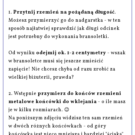
1.
Przytnij rzemień na pożądaną długość
.
Możesz przymierzyć go do nadgarstka - w ten
sposób najłatwiej sprawdzić jak długi odcinek
jest potrzebny do wykonania bransoletki.
Od wyniku
odejmij ok. 1-2 centymetry
- wszak
w bransoletce musi się jeszcze zmieścić
zapięcie! Nie chcesz chyba od razu zrobić za
wielkiej biżuterii, prawda?
2. Wstępnie
przymierz do końców rzemieni
metalowe końcówki do wklejania
- o ile masz
je w kilku rozmiarach. 😉
Na poniższym zdjęciu widzisz ten sam rzemień
w dwóch różnych końcówkach - od góry
końcówka jest nieco mniejsza i bardziej "ściska"