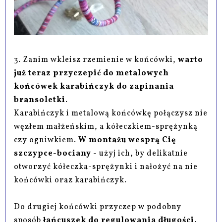
3. Zanim wkleisz rzemienie w końcówki,
warto
już teraz przyczepić do metalowych
końcówek karabińczyk do zapinania
bransoletki
.
Karabińczyk i metalową końcówkę połączysz nie
węzłem małżeńskim, a kółeczkiem-sprężynką
czy ogniwkiem.
W montażu wesprą Cię
szczypce-bociany
- użyj ich, by delikatnie
otworzyć kółeczka-sprężynki i nałożyć na nie
końcówki oraz karabińczyk.
Do drugiej końcówki przyczep w podobny
sposób
łańcuszek do regulowania długości.