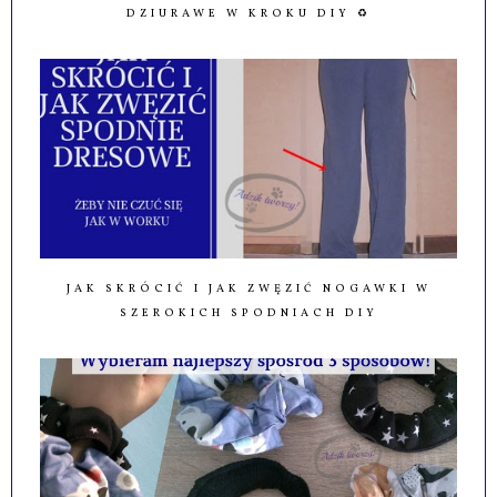
DZIURAWE W KROKU DIY ♻️
JAK SKRÓCIĆ I JAK ZWĘZIĆ NOGAWKI W
SZEROKICH SPODNIACH DIY