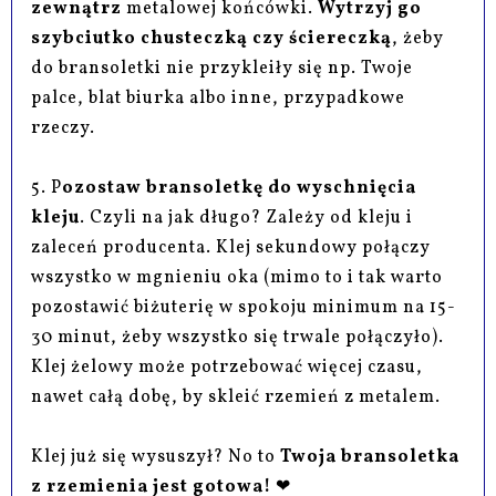
zewnątrz
metalowej końcówki.
Wytrzyj go
szybciutko chusteczką czy ściereczką
, żeby
do bransoletki nie przykleiły się np. Twoje
palce, blat biurka albo inne, przypadkowe
rzeczy.
5. P
ozostaw bransoletkę do wyschnięcia
kleju
. Czyli na jak długo? Zależy od kleju i
zaleceń producenta. Klej sekundowy połączy
wszystko w mgnieniu oka (mimo to i tak warto
pozostawić biżuterię w spokoju minimum na 15-
30 minut, żeby wszystko się trwale połączyło).
Klej żelowy może potrzebować więcej czasu,
nawet całą dobę, by skleić rzemień z metalem.
Klej już się wysuszył? No to
Twoja bransoletka
z rzemienia jest gotowa!
❤