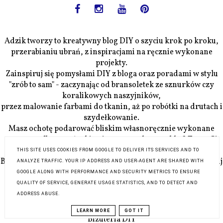
Adzik tworzy to kreatywny blog DIY o szyciu krok po kroku,
przerabianiu ubrań, z inspiracjami na ręcznie wykonane
projekty.
Zainspiruj się pomysłami DIY z bloga oraz poradami w stylu
"zrób to sam" - zaczynając od bransoletek ze sznurków czy
koralikowych naszyjników,
przez malowanie farbami do tkanin, aż po robótki na drutach i
szydełkowanie.
Masz ochotę podarować bliskim własnoręcznie wykonane
prezenty albo uszyć sobie niepowtarzalną torebkę? Teraz Ci
się to uda!
THIS SITE USES COOKIES FROM GOOGLE TO DELIVER ITS SERVICES AND TO
Blog DIY Adzik-tworzy.pl stoi przed Tobą otworem. Zainspiruj
ANALYZE TRAFFIC. YOUR IP ADDRESS AND USER-AGENT ARE SHARED WITH
się i stwórz coś z Adzikiem! ✨
GOOGLE ALONG WITH PERFORMANCE AND SECURITY METRICS TO ENSURE
QUALITY OF SERVICE, GENERATE USAGE STATISTICS, AND TO DETECT AND
ADDRESS ABUSE.
Spis treści
LEARN MORE
GOT IT
Biżuteria DIY