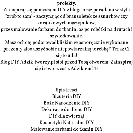
projekty.
Zainspiruj się pomysłami DIY z bloga oraz poradami w stylu
"zrób to sam" - zaczynając od bransoletek ze sznurków czy
koralikowych naszyjników,
przez malowanie farbami do tkanin, aż po robótki na drutach i
szydełkowanie.
Masz ochotę podarować bliskim własnoręcznie wykonane
prezenty albo uszyć sobie niepowtarzalną torebkę? Teraz Ci
się to uda!
Blog DIY Adzik-tworzy.pl stoi przed Tobą otworem. Zainspiruj
się i stwórz coś z Adzikiem! ✨
Spis treści
Biżuteria DIY
Boże Narodzenie DIY
Dekoracje do domu DIY
DIY dla zwierząt
Kosmetyki Naturalne DIY
Malowanie farbami do tkanin DIY