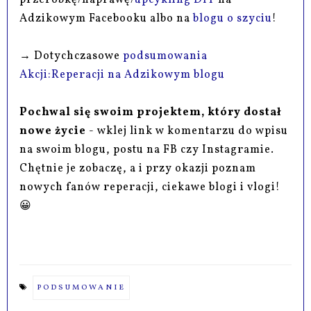
przeróbkę/naprawę/
upcykling DIY
na
Adzikowym Facebooku albo na
blogu o szyciu
!
→ Dotychczasowe
podsumowania
Akcji:Reperacji na Adzikowym blogu
Pochwal się swoim projektem, który dostał
nowe życie
- wklej link w komentarzu do wpisu
na swoim blogu, postu na FB czy Instagramie.
Chętnie je zobaczę, a i przy okazji poznam
nowych fanów reperacji, ciekawe blogi i vlogi!
😀
PODSUMOWANIE