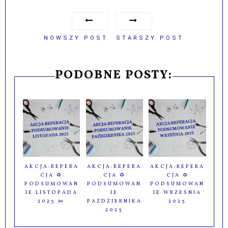
NOWSZY POST
STARSZY POST
PODOBNE POSTY:
AKCJA:REPERA
AKCJA:REPERA
AKCJA:REPERA
CJA ♻️
CJA ♻️
CJA ♻️
PODSUMOWAN
PODSUMOWAN
PODSUMOWAN
IE LISTOPADA
IE
IE WRZEŚNIA
2023 ✂️
PAŹDZIERNIKA
2023
2023