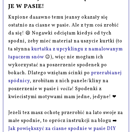
JE W PASIE!
Kupione daaawno temu jeansy okazały się
ostatnio za ciasne w pasie. Ale z tym coś zrobić
da się! 😄 Nogawki odcięłam kiedyś od tych
spodni, żeby mieć materiał na uszycie kurtki (to
ta słynna
kurtałka z upcyklingu z namalowanym
łapaczem snów
😉), więc nie mogłam ich
wykorzystać na poszerzenie spodenek po
bokach. Dlatego wzięłam ścinki po
przerabianej
spódnicy
, zrobiłam z nich panele/kliny na
poszerzenie w pasie i
voila
! Spodenki z
kwiecistymi motywami mam jedne, jedyne! ❤
Jeżeli tez masz ochotę przerobić na lato swoje za
małe spodnie, to oprócz instrukcji na blogu ➡️
Jak powiększyć za ciasne spodnie w pasie DIY