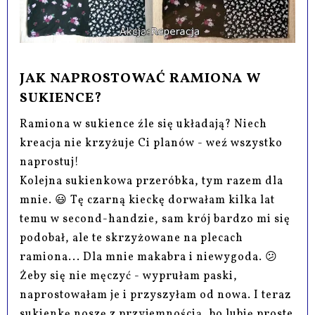
JAK NAPROSTOWAĆ RAMIONA W
SUKIENCE?
Ramiona w sukience źle się układają? Niech
kreacja nie krzyżuje Ci planów - weź wszystko
naprostuj!
Kolejna sukienkowa przeróbka, tym razem dla
mnie. 😃 Tę czarną kieckę dorwałam kilka lat
temu w second-handzie, sam krój bardzo mi się
podobał, ale te skrzyżowane na plecach
ramiona... Dla mnie makabra i niewygoda. 😕
Żeby się nie męczyć - wyprułam paski,
naprostowałam je i przyszyłam od nowa. I teraz
sukienkę noszę z przyjemnością, bo lubię proste