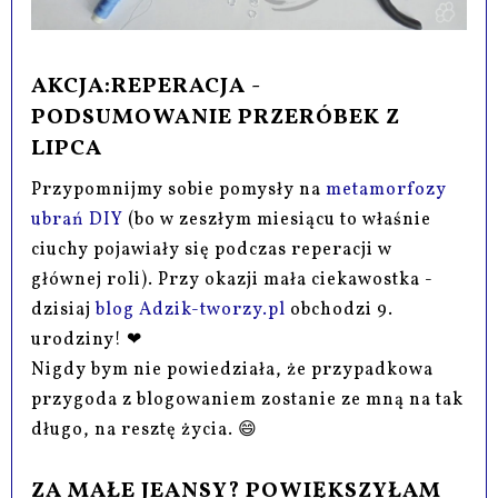
AKCJA:REPERACJA -
PODSUMOWANIE PRZERÓBEK Z
LIPCA
Przypomnijmy sobie pomysły na
metamorfozy
ubrań DIY
(bo w zeszłym miesiącu to właśnie
ciuchy pojawiały się podczas reperacji w
głównej roli). Przy okazji mała ciekawostka -
dzisiaj
blog Adzik-tworzy.pl
obchodzi 9.
urodziny! ❤
Nigdy bym nie powiedziała, że przypadkowa
przygoda z blogowaniem zostanie ze mną na tak
długo, na resztę życia. 😄
ZA MAŁE JEANSY? POWIĘKSZYŁAM