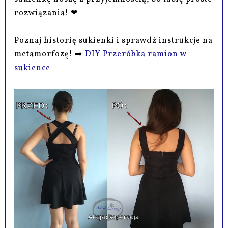
rozwiązania! ❤
Poznaj historię sukienki i sprawdź instrukcje na
metamorfozę! ➡️
DIY Przeróbka ramion w
sukience