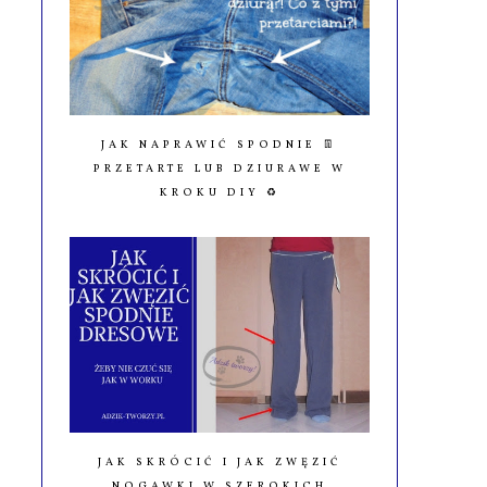
JAK NAPRAWIĆ SPODNIE 👖
PRZETARTE LUB DZIURAWE W
KROKU DIY ♻️
JAK SKRÓCIĆ I JAK ZWĘZIĆ
NOGAWKI W SZEROKICH