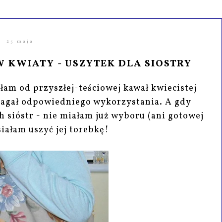
25 maja
KWIATY - USZYTEK DLA SIOSTRY
łam od przyszłej-teściowej kawał kwiecistej
ymagał odpowiedniego wykorzystania. A gdy
h sióstr - nie miałam już wyboru (ani gotowej
ałam uszyć jej torebkę!