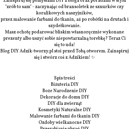
Zainspiruj się pomysłami DIY z bloga oraz poradami w stylu
"zrób to sam" - zaczynając od bransoletek ze sznurków czy
koralikowych naszyjników,
przez malowanie farbami do tkanin, aż po robótki na drutach i
szydełkowanie.
Masz ochotę podarować bliskim własnoręcznie wykonane
prezenty albo uszyć sobie niepowtarzalną torebkę? Teraz Ci
się to uda!
Blog DIY Adzik-tworzy.pl stoi przed Tobą otworem. Zainspiruj
się i stwórz coś z Adzikiem! ✨
Spis treści
Biżuteria DIY
Boże Narodzenie DIY
Dekoracje do domu DIY
DIY dla zwierząt
Kosmetyki Naturalne DIY
Malowanie farbami do tkanin DIY
Ozdoby wielkanocne DIY
Przerabianie ubrań DIY