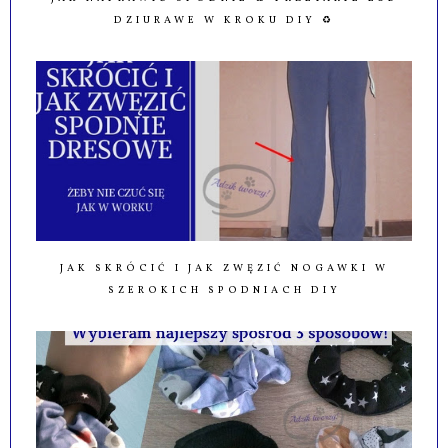
DZIURAWE W KROKU DIY ♻️
JAK SKRÓCIĆ I JAK ZWĘZIĆ NOGAWKI W
SZEROKICH SPODNIACH DIY