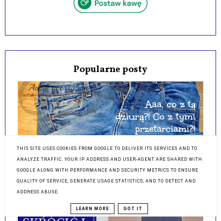
Popularne posty
THIS SITE USES COOKIES FROM GOOGLE TO DELIVER ITS SERVICES AND TO
ANALYZE TRAFFIC. YOUR IP ADDRESS AND USER-AGENT ARE SHARED WITH
GOOGLE ALONG WITH PERFORMANCE AND SECURITY METRICS TO ENSURE
QUALITY OF SERVICE, GENERATE USAGE STATISTICS, AND TO DETECT AND
JAK NAPRAWIĆ SPODNIE 👖 PRZETARTE LUB
ADDRESS ABUSE.
DZIURAWE W KROKU DIY ♻️
LEARN MORE
GOT IT